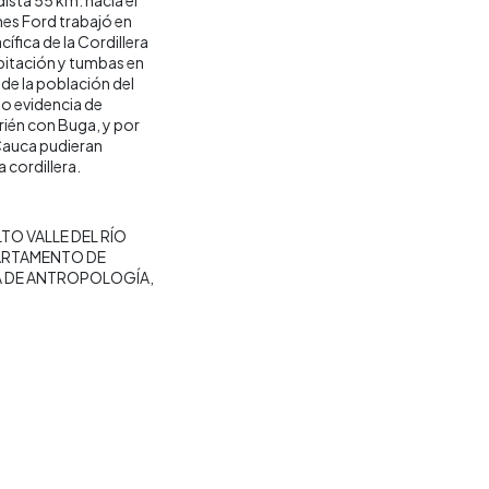
mes Ford trabajó en
cífica de la Cordillera
bitación y tumbas en
a de la población del
 o evidencia de
rién con Buga, y por
 Cauca pudieran
a cordillera.
TO VALLE DEL RÍO
ARTAMENTO DE
 DE ANTROPOLOGÍA