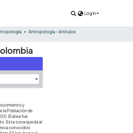
Log In
tropología
Antropología - Artículos
Colombia
onocimiento y
e la Población de
G1). El área fue
lto. Esta zona queda al
rámica conocidos
sta 55 km. hacia el