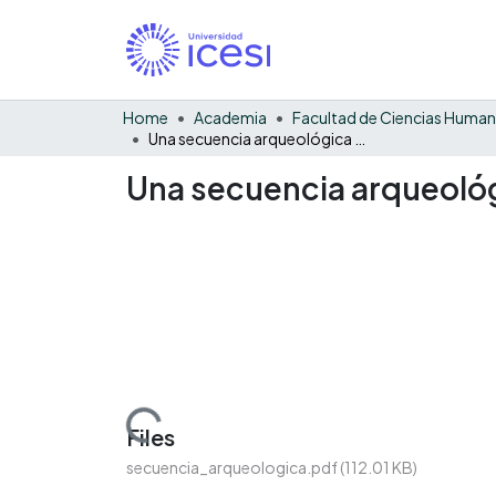
Home
Academia
Facultad de Ciencias Huma
Una secuencia arqueológica en las vecindades de Buga, Colombia
Una secuencia arqueológ
Loading...
Files
secuencia_arqueologica.pdf
(112.01 KB)