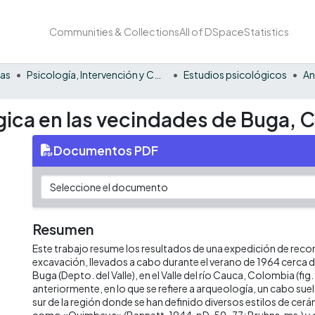
Communities & Collections
All of DSpace
Statistics
nas
Psicología, Intervención y Comportamiento
Estudios psicológicos
An
ica en las vecindades de Buga, 
Documentos PDF
Resumen
Este trabajo resume los resultados de una expedición de rec
excavación, llevados a cabo durante el verano de 1964 cerca d
Buga (Depto. del Valle), en el Valle del río Cauca, Colombia (fig. 
anteriormente, en lo que se refiere a arqueología, un cabo sue
sur de la región donde se han definido diversos estilos de ce
como «Quimbaya» (Bennett, 1944, pD. 59-77; Bruhns, ms.) y di