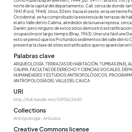
norte de la capital del departamento, Cali, cerca de donde Ja
1941 (Ford, 1944). Unos 30 km. hacia el oeste, en la vertiente Pa
Occidental, se ha comprobado la existencia de terrazas de ha
el alto Valle del río Calima, alrededor de la nueva represa, cerc
Darién; pero ninguno de estos sitios demostró estratificación
ocupación por largo tiempo (Bray, 1963). Una ruta fácil une Da
esto se pensó que los Profundos sedimentos del valle del río
presentar la clase de sities estratificados que no aparecían en l
Palabras clave
ARQUEOLOGÍA
TERRAZAS DE HABITACIÓN
TUMBAS EN EL AL
CALIMA
FACULTAD DE DERECHO Y CIENCIAS SOCIALES
DEP
HUMANIDADES Y ESTUDIOS ANTROPOLÓGICOS
PROGRAMA
ANTROPOLOGÍA DEL VALLE DEL CAUCA
URI
http://hdl.handle.net/10906/3640
Collections
Antropología - Artículos
Creative Commons license