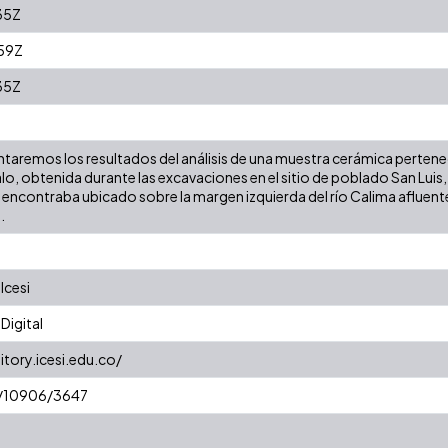
35Z
59Z
35Z
entaremos los resultados del análisis de una muestra cerámica perten
 obtenida durante las excavaciones en el sitio de poblado San Luis, en
 encontraba ubicado sobre la margen izquierda del río Calima afluente de
.
Icesi
Digital
itory.icesi.edu.co/
et/10906/3647