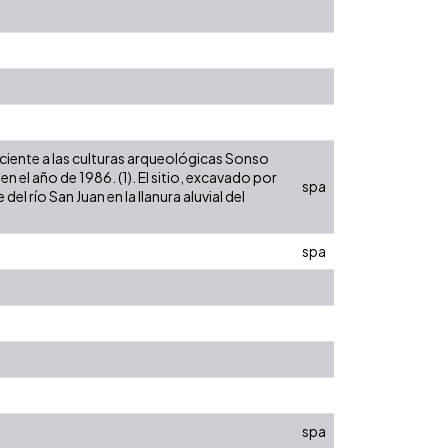
eciente a las culturas arqueológicas Sonso
 el año de 1986. (1). El sitio, excavado por
spa
l río San Juan en la llanura aluvial del
spa
spa