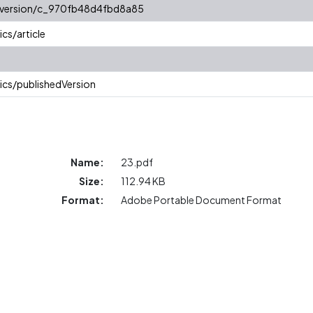
r/version/c_970fb48d4fbd8a85
cs/article
ics/publishedVersion
Name:
23.pdf
Size:
112.94 KB
Format:
Adobe Portable Document Format