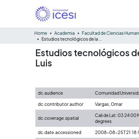
Home
Academia
Facultad de Ciencias Huma
Estudios tecnológicos de la cerámica prehispánica del sitio arqueológico de San Luis
Estudios tecnológicos de
Luis
dc.audience
Comunidad Universida
dc.contributor.author
Vargas, Omar
Cali de Lat: 03 24 0
dc.coverage.spatial
degrees
dc.date.accessioned
2008-08-25T21:18: