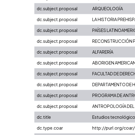
dc.subject.proposal
ARQUEOLOGÍA
dc.subject.proposal
LA HISTORIA PREHIS
dc.subject.proposal
PAÍSES LATINOAMER
dc.subject.proposal
RECONSTRUCCIÓN P
dc.subject.proposal
ALFARERÍA
dc.subject.proposal
ABORIGEN AMERICA
dc.subject.proposal
FACULTAD DE DERECH
dc.subject.proposal
DEPARTAMENTO DE 
dc.subject.proposal
PROGRAMA DE ANT
dc.subject.proposal
ANTROPOLOGÍA DEL 
dc.title
Estudios tecnológicos
dc.type.coar
http://purl.org/coa