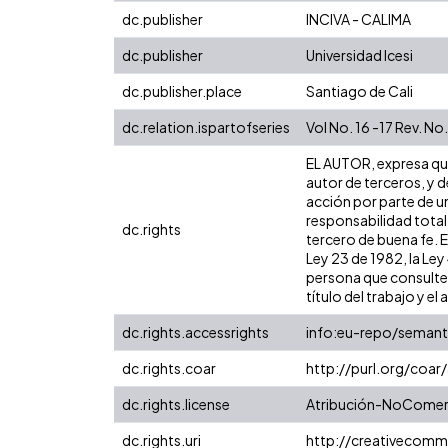
dc.publisher
INCIVA - CALIMA
dc.publisher
Universidad Icesi
dc.publisher.place
Santiago de Cali
dc.relation.ispartofseries
Vol No. 16 -17 Rev. No
EL AUTOR, expresa que 
autor de terceros, y d
acción por parte de un
responsabilidad total
dc.rights
tercero de buena fe. E
Ley 23 de 1982, la Ley
persona que consulte y
título del trabajo y el 
dc.rights.accessrights
info:eu-repo/seman
dc.rights.coar
http://purl.org/coar
dc.rights.license
Atribución-NoComerci
dc.rights.uri
http://creativecomm