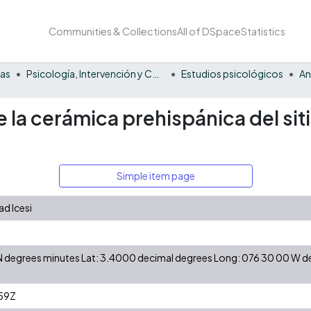
Communities & Collections
All of DSpace
Statistics
nas
Psicología, Intervención y Comportamiento
Estudios psicológicos
An
 la cerámica prehispánica del si
Simple item page
d Icesi
0 N degrees minutes Lat: 3.4000 decimal degrees Long: 076 30 00 W 
59Z