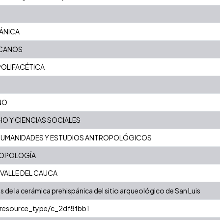
PÁNICA
ICANOS
OLIFACÉTICA
NO
O Y CIENCIAS SOCIALES
HUMANIDADES Y ESTUDIOS ANTROPOLÓGICOS
ROPOLOGÍA
VALLE DEL CAUCA
 de la cerámica prehispánica del sitio arqueológico de San Luis
r/resource_type/c_2df8fbb1