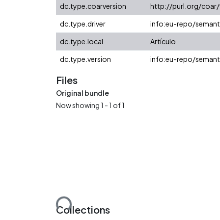
dc.type.coarversion
http://purl.org/coa
dc.type.driver
info:eu-repo/semanti
dc.type.local
Artículo
dc.type.version
info:eu-repo/semant
Files
Original bundle
Now showing
1 - 1 of 1
Loading...
Collections