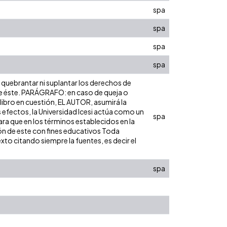
spa
spa
spa
spa
n quebrantar ni suplantar los derechos de
sobre éste. PARÁGRAFO: en caso de queja o
 libro en cuestión, EL AUTOR, asumirá la
 efectos, la Universidad Icesi actúa como un
spa
para que en los términos establecidos en la
ión de este con fines educativos Toda
to citando siempre la fuentes, es decir el
spa