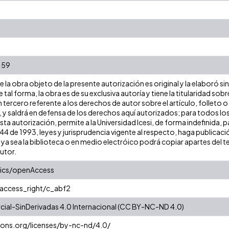
. 59
la obra objeto de la presente autorización es original y la elaboró si
e tal forma, la obra es de su exclusiva autoría y tiene la titularidad 
 tercero referente a los derechos de autor sobre el artículo, folleto o
, y saldrá en defensa de los derechos aquí autorizados; para todos los
sta autorización, permite a la Universidad Icesi, de forma indefinida, 
 44 de 1993, leyes y jurisprudencia vigente al respecto, haga publicac
a sea la biblioteca o en medio electróico podrá copiar apartes del tex
autor.
tics/openAccess
/access_right/c_abf2
al-SinDerivadas 4.0 Internacional (CC BY-NC-ND 4.0)
ons.org/licenses/by-nc-nd/4.0/