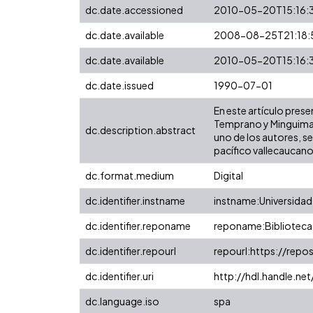
dc.date.accessioned
2010-05-20T15:16:
dc.date.available
2008-08-25T21:18:
dc.date.available
2010-05-20T15:16:
dc.date.issued
1990-07-01
En este artículo pres
Temprano y Minguimalo,
dc.description.abstract
uno de los autores, se
pacífico vallecaucano
dc.format.medium
Digital
dc.identifier.instname
instname:Universidad 
dc.identifier.reponame
reponame:Biblioteca 
dc.identifier.repourl
repourl:https://repos
dc.identifier.uri
http://hdl.handle.n
dc.language.iso
spa