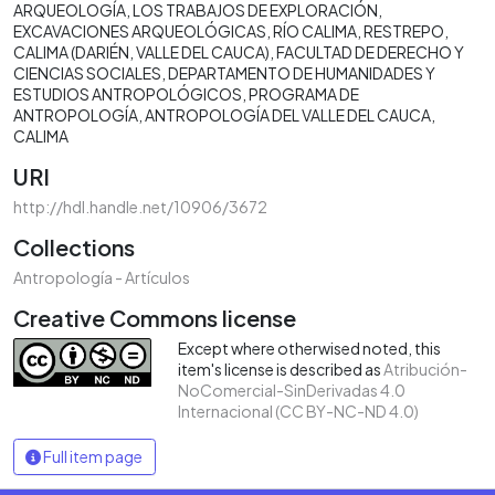
ARQUEOLOGÍA
LOS TRABAJOS DE EXPLORACIÓN
EXCAVACIONES ARQUEOLÓGICAS
RÍO CALIMA
RESTREPO
CALIMA (DARIÉN, VALLE DEL CAUCA)
FACULTAD DE DERECHO Y
CIENCIAS SOCIALES
DEPARTAMENTO DE HUMANIDADES Y
ESTUDIOS ANTROPOLÓGICOS
PROGRAMA DE
ANTROPOLOGÍA
ANTROPOLOGÍA DEL VALLE DEL CAUCA
CALIMA
URI
http://hdl.handle.net/10906/3672
Collections
Antropología - Artículos
Creative Commons license
Except where otherwised noted, this
item's license is described as
Atribución-
NoComercial-SinDerivadas 4.0
Internacional (CC BY-NC-ND 4.0)
Full item page