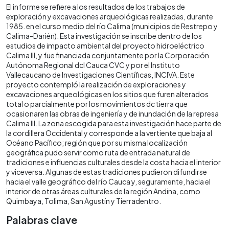
El informe se refiere a los resultados de los trabajos de
exploración y excavaciones arqueológicas realizadas, durante
1985. en el curso medio del río Calima (municipios de Restrepo y
Calima-Darién). Esta investigación se inscribe dentro de los
estudios de impacto ambiental del proyecto hidroeléctrico
Calima III, y fue financiada conjuntamente por la Corporación
Autónoma Regional dcl Cauca CVC y por el Instituto
Vallecaucano de Investigaciones Científicas, INCIVA. Este
proyecto contempló la realización de exploraciones y
excavaciones arqueológicas en los sitios que furen alterados
total o parcialmente por los movimientos dc tierra que
ocasionaren las obras de ingeniería y de inundación de la represa
Calima III. La zona escogida para esta investigación hace parte de
la cordillera Occidental y corresponde a la vertiente que baja al
Océano Pacífico; región que por su misma localización
geográfica pudo servir como ruta de entrada natural de
tradiciones e influencias culturales desde la costa hacia el interior
y viceversa. Algunas de estas tradiciones pudieron difundirse
hacia el valle geográfico del río Cauca y, seguramente, hacia el
interior de otras áreas culturales de la región Andina, como
Quimbaya, Tolima, San Agustín y Tierradentro.
Palabras clave