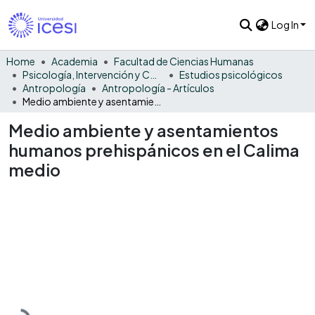
Log In
Home
Academia
Facultad de Ciencias Humanas
Psicología, Intervención y Comportamiento
Estudios psicológicos
Antropología
Antropología - Artículos
Medio ambiente y asentamientos humanos prehispánicos en el Calima medio
Medio ambiente y asentamientos
humanos prehispánicos en el Calima
medio
Loading...