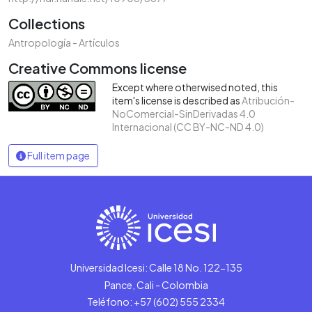
Collections
Antropología - Artículos
Creative Commons license
Except where otherwised noted, this
item's license is described as
Atribución-
NoComercial-SinDerivadas 4.0
Internacional (CC BY-NC-ND 4.0)
Full item page
Universidad Icesi: Calle 18 No. 122-135
Pance, Cali - Colombia
Teléfono: +57 (602) 555 2334