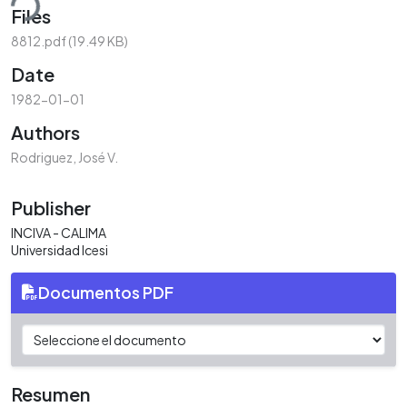
ding...
Files
8812.pdf
(19.49 KB)
Date
1982-01-01
Authors
Rodriguez, José V.
Publisher
INCIVA - CALIMA
Universidad Icesi
Documentos PDF
Resumen