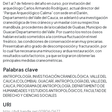
Del 1 al 7 de febrero del año en curso, por invitación del
arqueólogo Carlos Armando Rodríguez, actual director del
“Parque Arqueológico Calima” con sede en el Darién,
Departamento del Valle del Cauca, se adelantó una investigación
craneológica de tres cráneos y un maxilar con su respectiva
mandíbula, procedentes de la localidad de Guabas,Municipio de
Guacarí Departamento del Valle. Por cuanto los restos óseos
habían estado sometidos a la continua fluctuación el nivel
freático, las condiciones de conservación eran muy precarias.
Presentaban alto grado de descomposición y fracturación, por
lo cual fue necesaria una minuciosa y ardua restauración, con
resultados satisfactorios, ya que se lograron obtener las
principales medidas craneométricas.
Palabras clave
ANTROPOLOGÍA
INVESTIGACIÓN CRANEOLÓGICA
VALLE DEL
CAUCA (COLOMBIA)
GUACARÍ
ANTROPOLOGÍA DEL VALLE DEL
CAUCA
PROGRAMA DE ANTROPOLOGÍA
DEPARTAMENTO DE
HUMANIDADES Y ESTUDIOS ANTROPOLÓGICOS
FACULTAD DE
DERECHO Y CIENCIAS SOCIALES
URI
http://hdl.handle.net/10906/3677