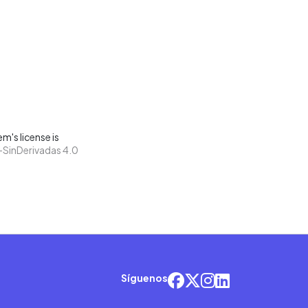
m's license is
SinDerivadas 4.0
Síguenos