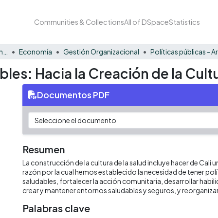
Communities & Collections
All of DSpace
Statistics
Facultad de Negocios y Economía
Economía
Gestión Organizacional
Políticas públicas - A
bles: Hacia la Creación de la Cult
Documentos PDF
Resumen
La construcción de la cultura de la salud incluye hacer de Cali 
razón por la cual hemos establecido la necesidad de tener polí
saludables, fortalecer la acción comunitaria, desarrollar habi
crear y mantener entornos saludables y seguros, y reorganizar 
Palabras clave