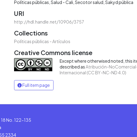
Políticas públicas
Salud - Cali
Secotor salud
Sakyd pública
URI
http://hdl.handle.net/10906/3757
Collections
Políticas públicas - Artículos
Creative Commons license
Except where otherwised noted, this ite
described as
Atribución-NoComercial-
Internacional (CC BY-NC-ND 4.0)
Full item page
le 18 No. 122-135
a
555 2334