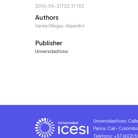
2010-05-21T22:31:10Z
Authors
Varela Villegas, Alejandro
Publisher
Universidad Icesi
Universidad Icesi: Cal
Pance, Cali - Colombi
Teléfono: +57 (602) 