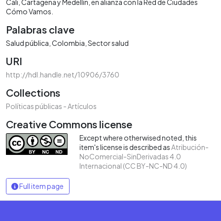
Cali, Cartagena y Medellín, en alianza con la Red de Ciudades
Cómo Vamos.
Palabras clave
Salud pública
Colombia
Sector salud
URI
http://hdl.handle.net/10906/3760
Collections
Políticas públicas - Artículos
Creative Commons license
Except where otherwised noted, this
item's license is described as
Atribución-
NoComercial-SinDerivadas 4.0
Internacional (CC BY-NC-ND 4.0)
Full item page