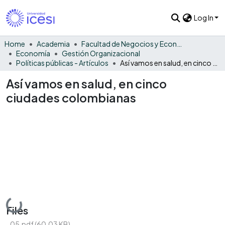
Log In
Home
Academia
Facultad de Negocios y Economía
Economía
Gestión Organizacional
Políticas públicas - Artículos
Así vamos en salud, en cinco ciudades colombianas
Así vamos en salud, en cinco
ciudades colombianas
Loading...
Files
_05.pdf
(60.03 KB)