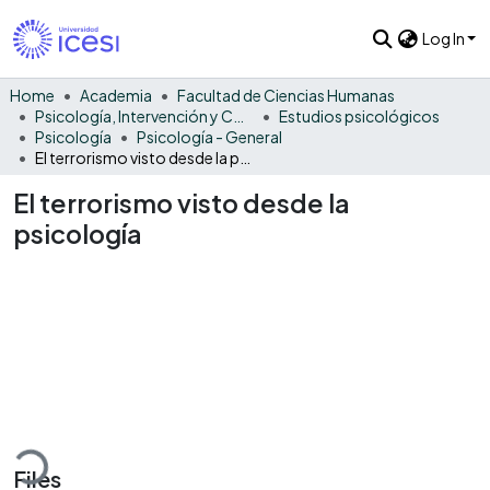
Log In
Home
Academia
Facultad de Ciencias Humanas
Psicología, Intervención y Comportamiento
Estudios psicológicos
Psicología
Psicología - General
El terrorismo visto desde la psicología
El terrorismo visto desde la
psicología
ding...
Files