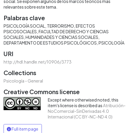
social. Se exponen algunos de los marcos teóricos más
relevantes sobre este tema.
Palabras clave
PSICOLOGÍA SOCIAL
TERRORISMO
EFECTOS
PSICOSOCIALES
FACULTAD DE DERECHO Y CIENCIAS
SOCIALES
HUMANIDADES Y CIENCIAS SOCIALES
DEPARTAMENTO DE ESTUDIOS PSICOLÓGICOS
PSICOLOGÍA
URI
http://hdl.handle.net/10906/3773
Collections
Psicología - General
Creative Commons license
Except where otherwised noted, this
item's license is described as
Atribución-
NoComercial-SinDerivadas 4.0
Internacional (CC BY-NC-ND 4.0)
Full item page