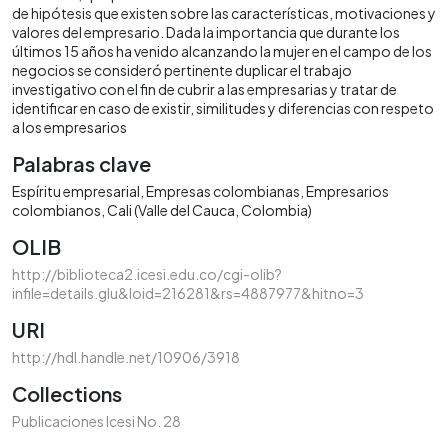
de hipótesis que existen sobre las características, motivaciones y
valores del empresario. Dada la importancia que durante los
últimos 15 años ha venido alcanzando la mujer en el campo de los
negocios se consideró pertinente duplicar el trabajo
investigativo con el fin de cubrir a las empresarias y tratar de
identificar en caso de existir, similitudes y diferencias con respeto
a los empresarios
Palabras clave
Espíritu empresarial
Empresas colombianas
Empresarios
colombianos
Cali (Valle del Cauca, Colombia)
OLIB
http://biblioteca2.icesi.edu.co/cgi-olib?
infile=details.glu&loid=216281&rs=4887977&hitno=3
URI
http://hdl.handle.net/10906/3918
Collections
Publicaciones Icesi No. 28