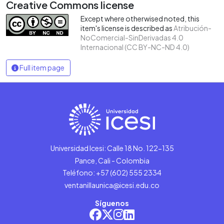
Creative Commons license
Except where otherwised noted, this
item's license is described as
Atribución-
NoComercial-SinDerivadas 4.0
Internacional (CC BY-NC-ND 4.0)
Full item page
Universidad Icesi: Calle 18 No. 122-135
Pance, Cali - Colombia
Teléfono: +57 (602) 555 2334
ventanillaunica@icesi.edu.co
Síguenos