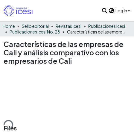
Log In
Home
Sello editorial
Revistas Icesi
Publicaciones Icesi
Publicaciones Icesi No. 28
Características de las empresas de Cali y análisis comparativo con los empresarios de Cali
Características de las empresas de
Cali y análisis comparativo con los
empresarios de Cali
ding...
Files