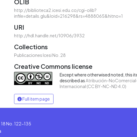
OLIB
http://biblioteca2.icesi.edu.co/cgi-olib?
infile=details.glu&loid=216298&rs=4888065&hitno=1
URI
http://hdl.handle.net/10906/3932
Collections
Publicaciones Icesi No. 28
Creative Commons license
Except where otherwised noted, this ite
described as
Atribución-NoComercial-
Internacional (CC BY-NC-ND 4.0)
Full item page
le 18 No. 122-135
a