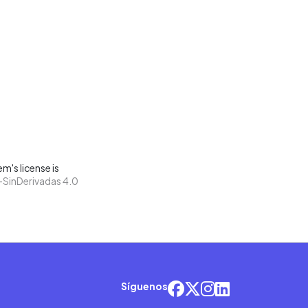
m's license is
SinDerivadas 4.0
Síguenos