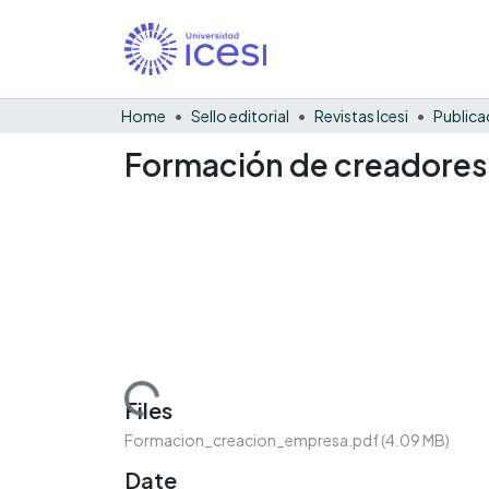
Home
Sello editorial
Revistas Icesi
Publica
Formación de creadores
Loading...
Files
Formacion_creacion_empresa.pdf
(4.09 MB)
Date