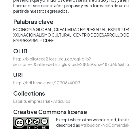
hace unos seis o siete años propuse y es la formación de un c
partir de nuestros egresados.
Palabras clave
ECONOMÍA GLOBAL
CREATIVIDAD EMPRESARIAL
ESPÍRITU 
XXI
NACIONALISMO CULTURAL
CENTRO DE DESARROLLO DEL
EMPRESARIAL – CDEE
OLIB
http://biblioteca2.icesi.edu.co/cgi-olib?
session=-1&infile=details.glu&loid=28059&rs=4873656&hit
URI
http://hdl.handle.net/10906/4003
Collections
Espíritu empresarial - Artículos
Creative Commons license
Except where otherwised noted, this ite
described as
Atribución-NoComercial-