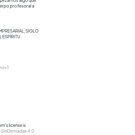
uerpo profesoral a
EMPRESARIAL
SIGLO
 ESPÍRITU
no=1
m's license is
SinDerivadas 4.0