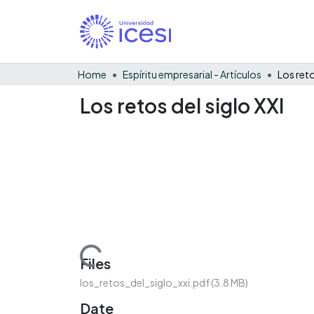
Home
Espíritu empresarial - Artículos
Los reto
Los retos del siglo XXI
Loading...
Files
los_retos_del_siglo_xxi.pdf
(3.8 MB)
Date