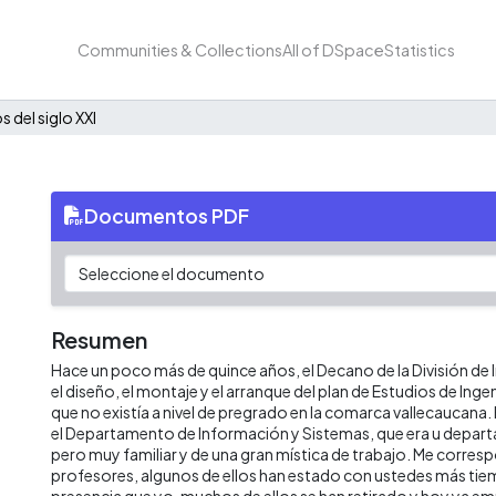
Communities & Collections
All of DSpace
Statistics
s del siglo XXI
Documentos PDF
Resumen
Hace un poco más de quince años, el Decano de la División de
el diseño, el montaje y el arranque del plan de Estudios de Ingeni
que no existía a nivel de pregrado en la comarca vallecaucana. E
el Departamento de Información y Sistemas, que era u dep
pero muy familiar y de una gran mística de trabajo. Me corresp
profesores, algunos de ellos han estado con ustedes más ti
presencia que yo, muchos de ellos se han retirado y hoy ya 