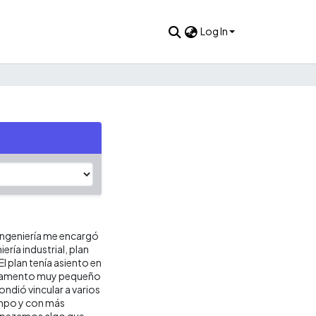
Log In
 Ingeniería me encargó
ería industrial, plan
l plan tenía asiento en
artamento muy pequeño
ondió vincular a varios
empo y con más
empezamos algo que