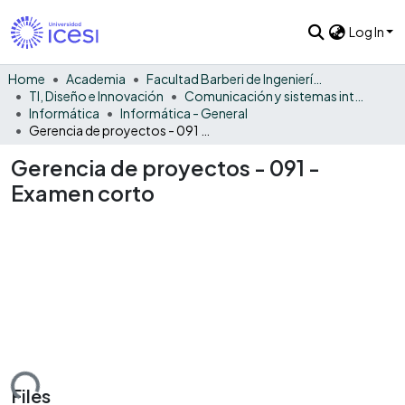
Log In
Home
Academia
Facultad Barberi de Ingeniería, Diseño y Ciencias Aplicadas
TI, Diseño e Innovación
Comunicación y sistemas inteligentes
Informática
Informática - General
Gerencia de proyectos - 091 - Examen corto
Gerencia de proyectos - 091 -
Examen corto
oading...
Files