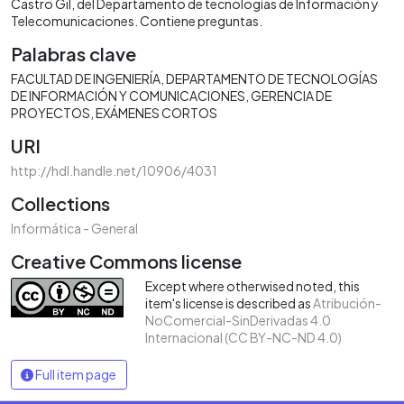
Castro Gil, del Departamento de tecnologías de Información y
Telecomunicaciones. Contiene preguntas.
Palabras clave
FACULTAD DE INGENIERÍA
DEPARTAMENTO DE TECNOLOGÍAS
DE INFORMACIÓN Y COMUNICACIONES
GERENCIA DE
PROYECTOS
EXÁMENES CORTOS
URI
http://hdl.handle.net/10906/4031
Collections
Informática - General
Creative Commons license
Except where otherwised noted, this
item's license is described as
Atribución-
NoComercial-SinDerivadas 4.0
Internacional (CC BY-NC-ND 4.0)
Full item page