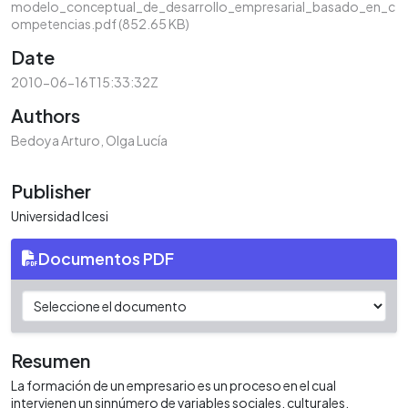
modelo_conceptual_de_desarrollo_empresarial_basado_en_c
ompetencias.pdf
(852.65 KB)
Date
2010-06-16T15:33:32Z
Authors
Bedoya Arturo, Olga Lucía
Publisher
Universidad Icesi
Documentos PDF
Resumen
La formación de un empresario es un proceso en el cual
intervienen un sinnúmero de variables sociales, culturales,