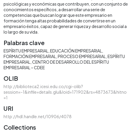
psicológicas y económicas que contribuyen, con un conjunto de
conocimientos específicos, a desarrollar una serie de
competencias que buscan lograr que este empresario en
formación tenga altas probabilidades de convertirse en un
empresario éxitos, capaz de generar riqueza y desarrollo social a
lo largo de su vida.
Palabras clave
ESPÍRITU EMPRESARIAL
EDUCACIÓN EMPRESARIAL
FORMACIÓN EMPRESARIAL
PROCESO EMPRESARIAL
ESPÍRITU
EMPRESARIAL
CENTRO DE DESARROLLO DEL ESPÍRITU
EMPRESARIAL – CDEE
OLIB
http://biblioteca2.icesi.edu.co/cgi-olib?
session=-1&infile=details.glu&loid=171902&rs=4873673&hitno
=1
URI
http://hdl.handle.net/10906/4078
Collections