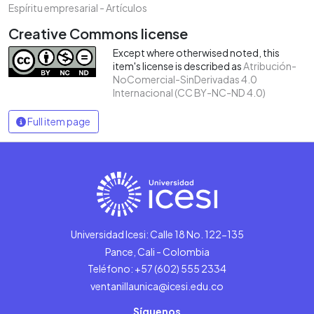
Espíritu empresarial - Artículos
Creative Commons license
Except where otherwised noted, this
item's license is described as
Atribución-
NoComercial-SinDerivadas 4.0
Internacional (CC BY-NC-ND 4.0)
Full item page
Universidad Icesi: Calle 18 No. 122-135
Pance, Cali - Colombia
Teléfono: +57 (602) 555 2334
ventanillaunica@icesi.edu.co
Síguenos