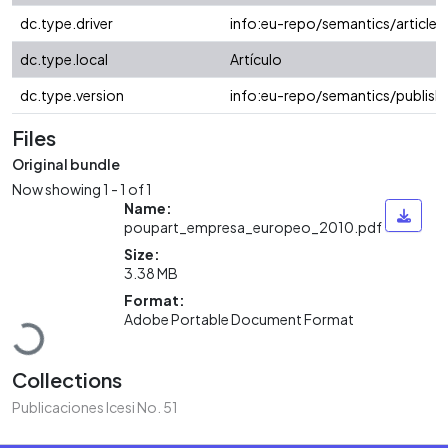
dc.type.driver
info:eu-repo/semantics/article
dc.type.local
Artículo
dc.type.version
info:eu-repo/semantics/publish
Files
Original bundle
Now showing
1 - 1 of 1
Name:
poupart_empresa_europeo_2010.pdf
Size:
3.38 MB
Loading...
Format:
Adobe Portable Document Format
Collections
Publicaciones Icesi No. 51