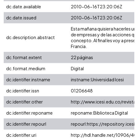
dc.date.available
2010-06-16T23:20:06Z
dc.date.issued
2010-06-16T23:20:06Z
Esta mañana quisiera hacerles un
de empresas y de las acciones que
dc.description.abstract
concepto. Al final les voy a pres
Francia.
dc.format.extent
22 páginas
dc.format.medium
Digital
dc.identifier.instname
instname:Universidad Icesi
dc.identifier.issn
01206648
dc.identifier.other
http://www.icesi.edu.co/revista
dc.identifier.reponame
reponame:Biblioteca Digital
dc.identifier.repourl
repourl:https://repository.icesi.
dc.identifier.uri
http://hdl.handle.net/10906/40