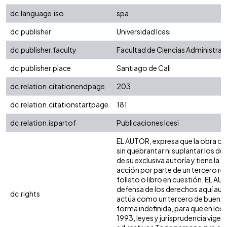
dc.language.iso
spa
dc.publisher
Universidad Icesi
dc.publisher.faculty
Facultad de Ciencias Administra
dc.publisher.place
Santiago de Cali
dc.relation.citationendpage
203
dc.relation.citationstartpage
181
dc.relation.ispartof
Publicaciones Icesi
EL AUTOR, expresa que la obra obje
sin quebrantar ni suplantar los de
de su exclusiva autoría y tiene la
acción por parte de un tercero ref
folleto o libro en cuestión, EL AU
defensa de los derechos aquí auto
dc.rights
actúa como un tercero de buena fe.
forma indefinida, para que en los 
1993, leyes y jurisprudencia vigen