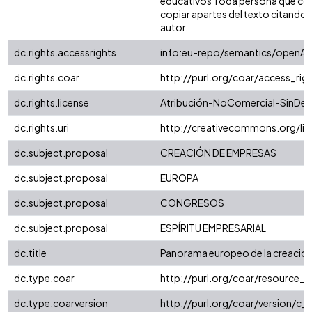
educativos Toda persona que cons
copiar apartes del texto citando si
autor.
dc.rights.accessrights
info:eu-repo/semantics/openAc
dc.rights.coar
http://purl.org/coar/access_rig
dc.rights.license
Atribución-NoComercial-SinDeri
dc.rights.uri
http://creativecommons.org/li
dc.subject.proposal
CREACIÓN DE EMPRESAS
dc.subject.proposal
EUROPA
dc.subject.proposal
CONGRESOS
dc.subject.proposal
ESPÍRITU EMPRESARIAL
dc.title
Panorama europeo de la creació
dc.type.coar
http://purl.org/coar/resource_
dc.type.coarversion
http://purl.org/coar/version/