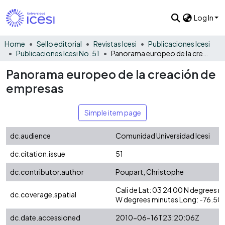
Log In
Home
Sello editorial
Revistas Icesi
Publicaciones Icesi
Publicaciones Icesi No. 51
Panorama europeo de la creación de empresas
Panorama europeo de la creación de
empresas
Simple item page
dc.audience
Comunidad Universidad Icesi
dc.citation.issue
51
dc.contributor.author
Poupart, Christophe
Cali de Lat: 03 24 00 N degrees 
dc.coverage.spatial
W degrees minutes Long: -76.50
dc.date.accessioned
2010-06-16T23:20:06Z