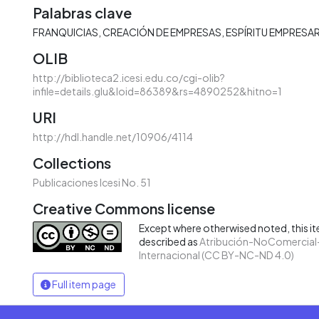
Palabras clave
FRANQUICIAS
CREACIÓN DE EMPRESAS
ESPÍRITU EMPRESAR
OLIB
http://biblioteca2.icesi.edu.co/cgi-olib?
infile=details.glu&loid=86389&rs=4890252&hitno=1
URI
http://hdl.handle.net/10906/4114
Collections
Publicaciones Icesi No. 51
Creative Commons license
Except where otherwised noted, this ite
described as
Atribución-NoComercial-
Internacional (CC BY-NC-ND 4.0)
Full item page