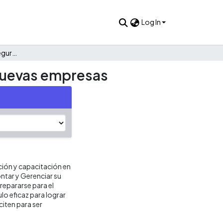
Log In
Franquicias, estrategia segura y rentable de creación de nuevas empresas
 nuevas empresas
ión y capacitación en
tar y Gerenciar su
repararse para el
lo eficaz para lograr
iten para ser