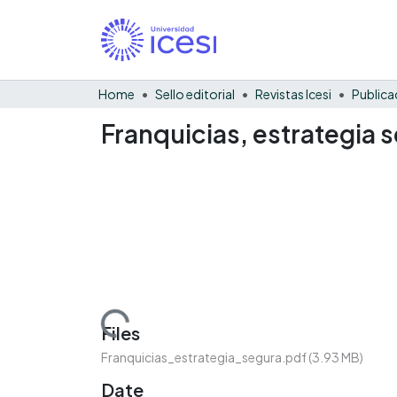
Home
Sello editorial
Revistas Icesi
Publica
Franquicias, estrategia 
Loading...
Files
Franquicias_estrategia_segura.pdf
(3.93 MB)
Date