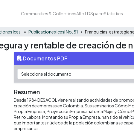
Communities & Collections
All of DSpace
Statistics
ciones Icesi
Publicaciones Icesi No. 51
segura y rentable de creación de
Documentos PDF
Resumen
Desde 1984 DESACOL viene realizando actividades de promoc
creación de empresas en Colombia. Sus seminarios Cómo Mon
Propia Empresa, Proyección Empresarial de la Mujer y Cómo P
Retiro Laboral Montando su Propia Empresa, han sido el vehícu
que importantes núcleos de la población colombiana se capac
empresarios.