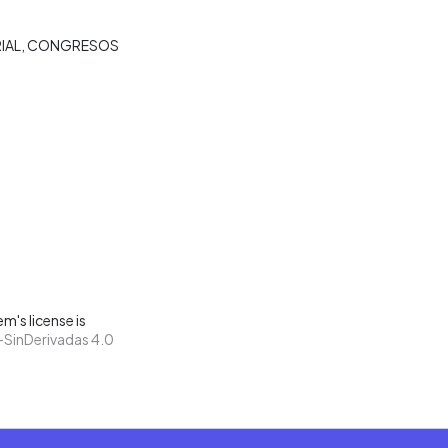
IAL
CONGRESOS
m's license is
SinDerivadas 4.0