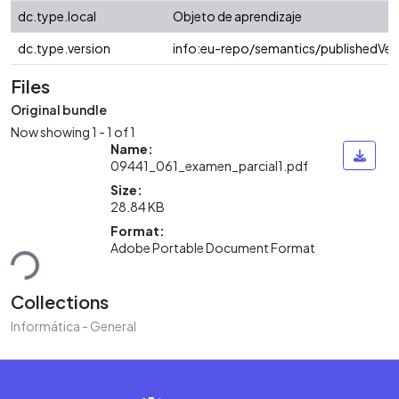
dc.type.local
Objeto de aprendizaje
dc.type.version
info:eu-repo/semantics/publishedVer
Files
Original bundle
Now showing
1 - 1 of 1
Name:
09441_061_examen_parcial1.pdf
Size:
28.84 KB
Format:
ding...
Adobe Portable Document Format
Collections
Informática - General