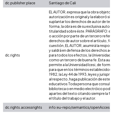
dc.publisher.place
Santiago de Cali
EL AUTOR, expresa que la obra objeto d
autorización es original y la elaboró sin
suplantar los derechos de autor de terc
forma, la obra es de su exclusiva autoría
titularidad sobre éste. PARÁGRAFO: en
o acción por parte de un tercero refere
derechos de autor sobre el artículo, fol
cuestión, EL AUTOR, asumirá la respons
y saldrá en defensa de los derechos aq
dc.rights
para todos los efectos, la Universidad I
como un tercero de buena fe. Esta auto
permite a la Universidad Icesi, de forma 
para que en los términos establecidos e
1982, la Ley 44 de 1993, leyes y jurispr
al respecto, haga publicación de este c
educativos Toda persona que consulte 
biblioteca o en medio electróico podr
apartes del texto citando siempre la fu
el título del trabajo y el autor.
dc.rights.accessrights
info:eu-repo/semantics/openAccess