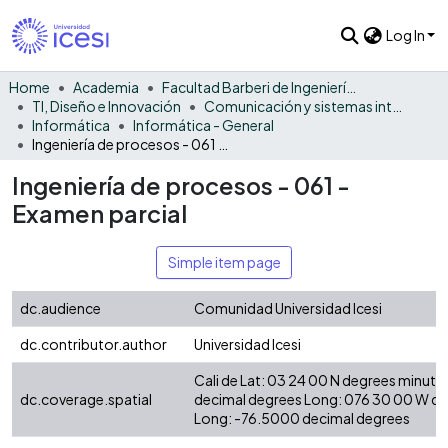
Log In
Home
Academia
Facultad Barberi de Ingeniería, Diseño y Ciencias Aplicadas
TI, Diseño e Innovación
Comunicación y sistemas inteligentes
Informática
Informática - General
Ingeniería de procesos - 061 - Examen parcial
Ingeniería de procesos - 061 -
Examen parcial
Simple item page
dc.audience
Comunidad Universidad Icesi
dc.contributor.author
Universidad Icesi
Cali de Lat: 03 24 00 N degrees minute
dc.coverage.spatial
decimal degrees Long: 076 30 00 W d
Long: -76.5000 decimal degrees