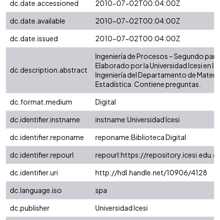
dc.date.accessioned
2010-07-02T00:04:00Z
dc.date.available
2010-07-02T00:04:00Z
dc.date.issued
2010-07-02T00:04:00Z
Ingeniería de Procesos – Segundo parc
Elaborado por la Universidad Icesi en la
dc.description.abstract
Ingeniería del Departamento de Matem
Estadística. Contiene preguntas.
dc.format.medium
Digital
dc.identifier.instname
instname:Universidad Icesi
dc.identifier.reponame
reponame:Biblioteca Digital
dc.identifier.repourl
repourl:https://repository.icesi.edu.c
dc.identifier.uri
http://hdl.handle.net/10906/4128
dc.language.iso
spa
dc.publisher
Universidad Icesi