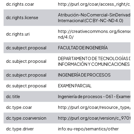
dc.rights.coar
http://purl.org/coar/access_right/c_
Atribución-NoComercial-SinDerivadas
dc.rights.license
Internacional (CC BY-NC-ND 4.0)
http://creativecommons.org/license
dc.rights.uri
nd/4.0/
dc.subject.proposal
FACULTAD DE INGENIERÍA
DEPARTAMENTO DE TECNOLOGÍAS D
dc.subject.proposal
INFORMACIÓN Y COMUNICACIONES
dc.subject.proposal
INGENIERÍA DE PROCESOS
dc.subject.proposal
EXAMEN PARCIAL
dc.title
Ingeniería de procesos - 061 - Examen p
dc.type.coar
http://purl.org/coar/resource_type/
dc.type.coarversion
http://purl.org/coar/version/c_970
dc.type.driver
info:eu-repo/semantics/other