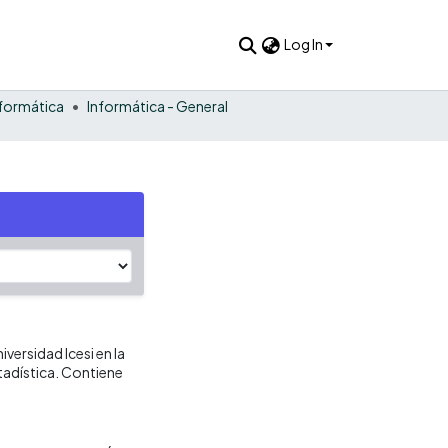
Log In
nformática
Informática - General
iversidad Icesi en la
tadística. Contiene