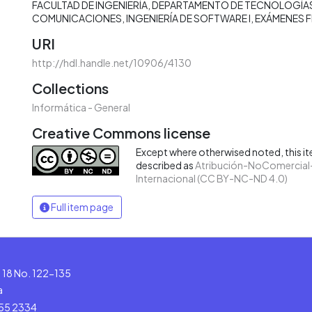
FACULTAD DE INGENIERÍA
DEPARTAMENTO DE TECNOLOGÍAS
COMUNICACIONES
INGENIERÍA DE SOFTWARE I
EXÁMENES F
URI
http://hdl.handle.net/10906/4130
Collections
Informática - General
Creative Commons license
Except where otherwised noted, this ite
described as
Atribución-NoComercial-
Internacional (CC BY-NC-ND 4.0)
Full item page
le 18 No. 122-135
a
555 2334