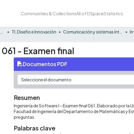
Communities & Collections
All of DSpace
Statistics
Facultad Barberi de Ingeniería, Diseño y Ciencias Aplicadas
TI, Diseño e Innovación
Comunicación y sistemas inteligentes
I
- 061 - Examen final
Documentos PDF
Resumen
Ingeniería de Software I – Examen final 061. Elaborado por la Un
Facultad de Ingeniería del Departamento de Matemáticas y Es
preguntas.
Palabras clave