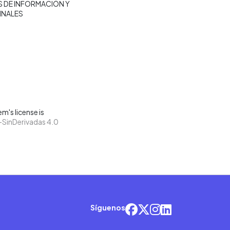
 DE INFORMACIÓN Y
INALES
m's license is
SinDerivadas 4.0
Síguenos