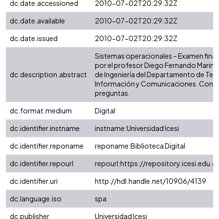
dc.date.accessioned
2010-07-02T20:29:32Z
dc.date.available
2010-07-02T20:29:32Z
dc.date.issued
2010-07-02T20:29:32Z
Sistemas operacionales – Examen final
por el profesor Diego Fernando Marin d
dc.description.abstract
de Ingeniería del Departamento de Tec
Información y Comunicaciones. Conti
preguntas.
dc.format.medium
Digital
dc.identifier.instname
instname:Universidad Icesi
dc.identifier.reponame
reponame:Biblioteca Digital
dc.identifier.repourl
repourl:https://repository.icesi.edu.c
dc.identifier.uri
http://hdl.handle.net/10906/4139
dc.language.iso
spa
dc.publisher
Universidad Icesi