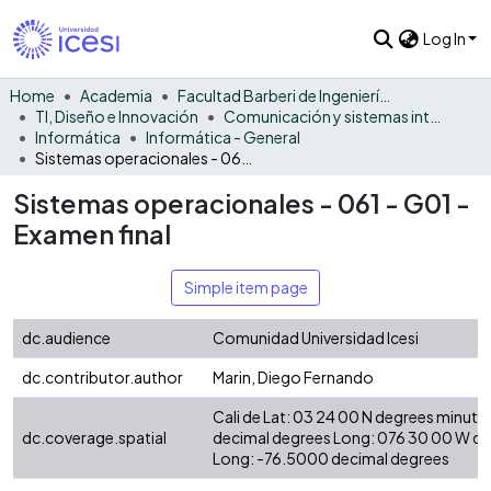
Log In
Home
Academia
Facultad Barberi de Ingeniería, Diseño y Ciencias Aplicadas
TI, Diseño e Innovación
Comunicación y sistemas inteligentes
Informática
Informática - General
Sistemas operacionales - 061 - G01 - Examen final
Sistemas operacionales - 061 - G01 -
Examen final
Simple item page
dc.audience
Comunidad Universidad Icesi
dc.contributor.author
Marin, Diego Fernando
Cali de Lat: 03 24 00 N degrees minute
dc.coverage.spatial
decimal degrees Long: 076 30 00 W d
Long: -76.5000 decimal degrees