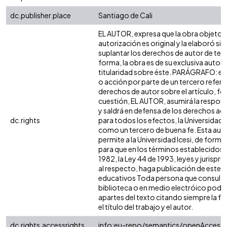
dc.publisher.place
Santiago de Cali
EL AUTOR, expresa que la obra objeto d
autorización es original y la elaboró sin
suplantar los derechos de autor de terc
forma, la obra es de su exclusiva autoría
titularidad sobre éste. PARÁGRAFO: en
o acción por parte de un tercero refere
derechos de autor sobre el artículo, fol
cuestión, EL AUTOR, asumirá la respons
y saldrá en defensa de los derechos aq
dc.rights
para todos los efectos, la Universidad I
como un tercero de buena fe. Esta auto
permite a la Universidad Icesi, de forma 
para que en los términos establecidos e
1982, la Ley 44 de 1993, leyes y jurispr
al respecto, haga publicación de este c
educativos Toda persona que consulte 
biblioteca o en medio electróico podr
apartes del texto citando siempre la fu
el título del trabajo y el autor.
dc.rights.accessrights
info:eu-repo/semantics/openAccess