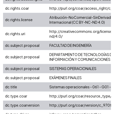
dc.rights.coar
http://purl.org/coar/access_right/c_
Atribución-NoComercial-SinDerivadas
dc.rights.license
Internacional (CC BY-NC-ND 4.0)
http://creativecommons.org/license
dc.rights.uri
nd/4.0/
dc.subject.proposal
FACULTAD DE INGENIERÍA
DEPARTAMENTO DE TECNOLOGÍAS D
dc.subject.proposal
INFORMACIÓN Y COMUNICACIONES
dc.subject.proposal
SISTEMAS OPERACIONALES
dc.subject.proposal
EXÁMENES FINALES
dc.title
Sistemas operacionales - 061 - G01 - E
dc.type.coar
http://purl.org/coar/resource_type/
dc.type.coarversion
http://purl.org/coar/version/c_970