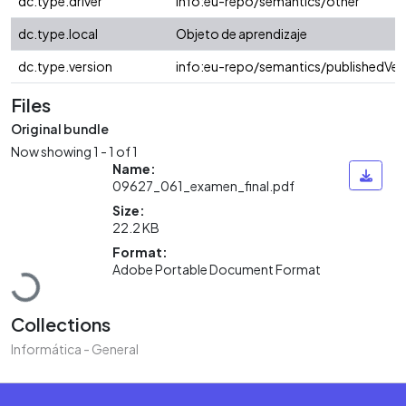
dc.type.driver
info:eu-repo/semantics/other
dc.type.local
Objeto de aprendizaje
dc.type.version
info:eu-repo/semantics/publishedVer
Files
Original bundle
Now showing
1 - 1 of 1
Name:
09627_061_examen_final.pdf
Size:
22.2 KB
Loading...
Format:
Adobe Portable Document Format
Collections
Informática - General