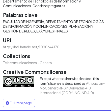
Departamento de Tecnologías de Información y
Comunicaciones. Contiene preguntas.
Palabras clave
FACULTAD DE INGENIERÍA
DEPARTAMENTO DE TECNOLOGÍAS
DE INFORMACIÓN Y COMUNICACIONES
PLANEACIÓN Y
GESTIÓN DE REDES
EXÁMENES FINALES
URI
http://hdl.handle.net/10906/4170
Collections
Telecomunicaciones - General
Creative Commons license
Except where otherwised noted, this
item's license is described as
Atribución-
NoComercial-SinDerivadas 4.0
Internacional (CC BY-NC-ND 4.0)
Full item page