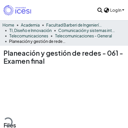
Log In
Home
Academia
Facultad Barberi de Ingeniería, Diseño y Ciencias Aplicadas
TI, Diseño e Innovación
Comunicación y sistemas inteligentes
Telecomunicaciones
Telecomunicaciones - General
Planeación y gestión de redes - 061 - Examen final
Planeación y gestión de redes - 061 -
Examen final
ading...
Files