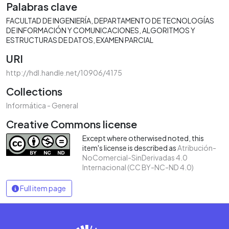
Palabras clave
FACULTAD DE INGENIERÍA
DEPARTAMENTO DE TECNOLOGÍAS
DE INFORMACIÓN Y COMUNICACIONES
ALGORITMOS Y
ESTRUCTURAS DE DATOS
EXAMEN PARCIAL
URI
http://hdl.handle.net/10906/4175
Collections
Informática - General
Creative Commons license
Except where otherwised noted, this
item's license is described as
Atribución-
NoComercial-SinDerivadas 4.0
Internacional (CC BY-NC-ND 4.0)
Full item page