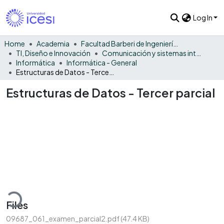
Log In
Home
Academia
Facultad Barberi de Ingeniería, Diseño y Ciencias Aplicadas
TI, Diseño e Innovación
Comunicación y sistemas inteligentes
Informática
Informática - General
Estructuras de Datos - Tercer parcial
Estructuras de Datos - Tercer parcial
ading...
Files
09687_061_examen_parcial2.pdf
(47.4 KB)