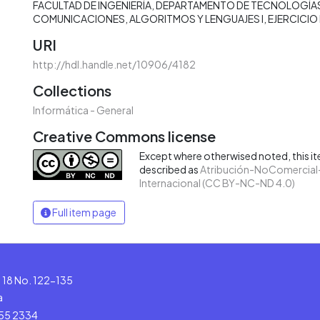
FACULTAD DE INGENIERÍA
DEPARTAMENTO DE TECNOLOGÍAS
COMUNICACIONES
ALGORITMOS Y LENGUAJES I
EJERCICIO
URI
http://hdl.handle.net/10906/4182
Collections
Informática - General
Creative Commons license
Except where otherwised noted, this ite
described as
Atribución-NoComercial-
Internacional (CC BY-NC-ND 4.0)
Full item page
le 18 No. 122-135
a
555 2334