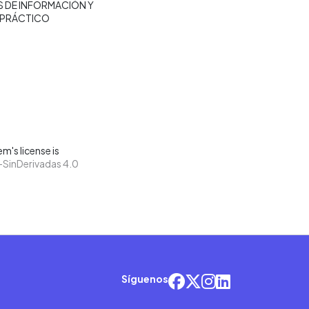
 DE INFORMACIÓN Y
 PRÁCTICO
m's license is
SinDerivadas 4.0
Síguenos