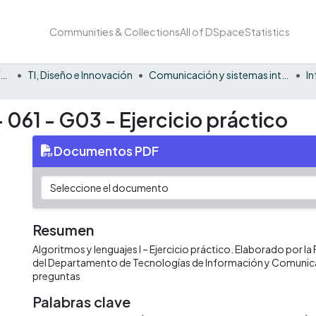
Communities & Collections
All of DSpace
Statistics
Facultad Barberi de Ingeniería, Diseño y Ciencias Aplicadas
TI, Diseño e Innovación
Comunicación y sistemas inteligentes
I
- 061 - G03 - Ejercicio práctico
Documentos PDF
Resumen
Algoritmos y lenguajes I – Ejercicio práctico. Elaborado por la 
del Departamento de Tecnologías de Información y Comunic
preguntas
Palabras clave