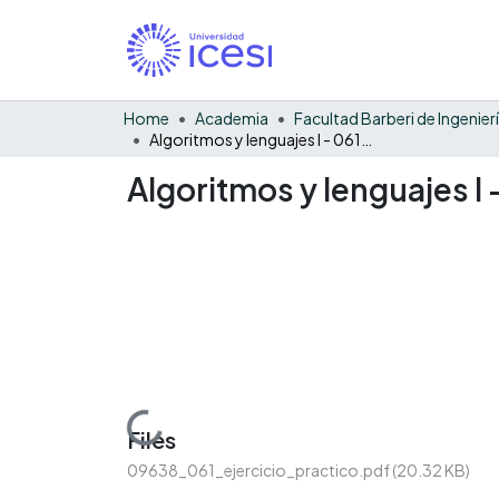
Home
Academia
Algoritmos y lenguajes I - 061 - G03 - Ejercicio práctico
Algoritmos y lenguajes I 
Loading...
Files
09638_061_ejercicio_practico.pdf
(20.32 KB)