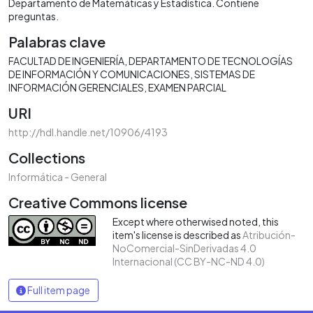
Departamento de Matemáticas y Estadística. Contiene
preguntas.
Palabras clave
FACULTAD DE INGENIERÍA
DEPARTAMENTO DE TECNOLOGÍAS
DE INFORMACIÓN Y COMUNICACIONES
SISTEMAS DE
INFORMACIÓN GERENCIALES
EXAMEN PARCIAL
URI
http://hdl.handle.net/10906/4193
Collections
Informática - General
Creative Commons license
Except where otherwised noted, this
item's license is described as
Atribución-
NoComercial-SinDerivadas 4.0
Internacional (CC BY-NC-ND 4.0)
Full item page