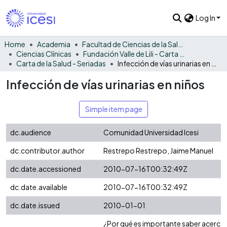
Log In
Home
Academia
Facultad de Ciencias de la Salud
Ciencias Clínicas
Fundación Valle de Lili - Carta de la Salud
Carta de la Salud - Seriadas
Infección de vías urinarias en niños
Infección de vías urinarias en niños
Simple item page
dc.audience
Comunidad Universidad Icesi
dc.contributor.author
Restrepo Restrepo, Jaime Manuel
dc.date.accessioned
2010-07-16T00:32:49Z
dc.date.available
2010-07-16T00:32:49Z
dc.date.issued
2010-01-01
¿Por qué es importante saber acerca 