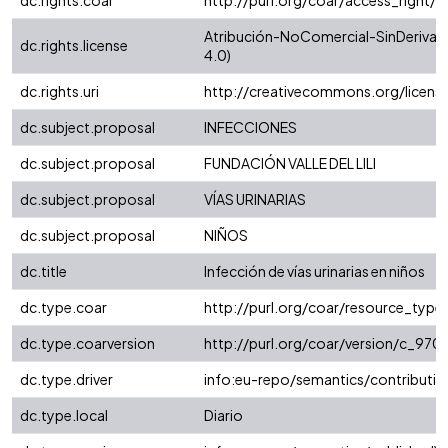
dc.rights.coar
http://purl.org/coar/access_right/
Atribución-NoComercial-SinDerivada
dc.rights.license
4.0)
dc.rights.uri
http://creativecommons.org/licens
dc.subject.proposal
INFECCIONES
dc.subject.proposal
FUNDACIÓN VALLE DEL LILI
dc.subject.proposal
VÍAS URINARIAS
dc.subject.proposal
NIÑOS
dc.title
Infección de vías urinarias en niños
dc.type.coar
http://purl.org/coar/resource_typ
dc.type.coarversion
http://purl.org/coar/version/c_9
dc.type.driver
info:eu-repo/semantics/contributio
dc.type.local
Diario