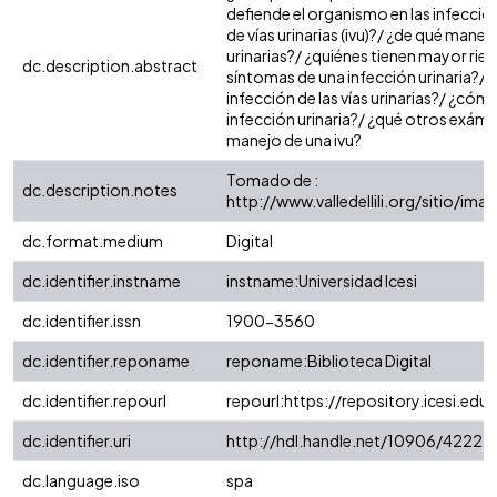
defiende el organismo en las infeccion
de vías urinarias (ivu)?/ ¿de qué manera
urinarias?/ ¿quiénes tienen mayor rie
dc.description.abstract
síntomas de una infección urinaria?/ 
infección de las vías urinarias?/ ¿cóm
infección urinaria?/ ¿qué otros exáme
manejo de una ivu?
Tomado de :
dc.description.notes
http://www.valledellili.org/sitio/i
dc.format.medium
Digital
dc.identifier.instname
instname:Universidad Icesi
dc.identifier.issn
1900-3560
dc.identifier.reponame
reponame:Biblioteca Digital
dc.identifier.repourl
repourl:https://repository.icesi.edu
dc.identifier.uri
http://hdl.handle.net/10906/4222
dc.language.iso
spa