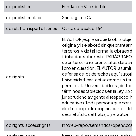
dc.publisher
Fundación Valle del Lili
dc.publisher.place
Santiago de Cali
dc.relation.ispartofseries
Carta de la salud;164
EL AUTOR, expresa que la obra objeto 
original y la elaboró sin quebrantar n
terceros, y de tal forma, la obra es de 
titularidad sobre éste. PARÁGRAFO: e
de un tercero referente a los derechos
libro en cuestión, EL AUTOR, asumirá l
defensa de los derechos aquí autoriza
dc.rights
Universidad Icesi actúa como un terce
permite a la Universidad Icesi, de form
términos establecidos en la Ley 23 de 
jurisprudencia vigente al respecto, ha
educativos Toda persona que consulte
electróico podrá copiar apartes del t
decir el título del trabajo y el autor.
dc.rights.accessrights
info:eu-repo/semantics/openAcces