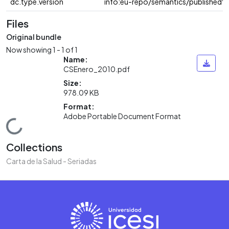
dc.type.version
info:eu-repo/semantics/publishedVe
Files
Original bundle
Now showing
1 - 1 of 1
Name:
CSEnero_2010.pdf
Size:
978.09 KB
Format:
Adobe Portable Document Format
Loading...
Collections
Carta de la Salud - Seriadas