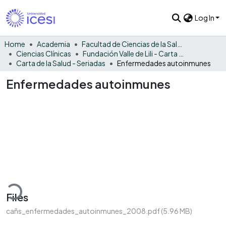
Log In
Home
Academia
Facultad de Ciencias de la Salud
Ciencias Clínicas
Fundación Valle de Lili - Carta de la Salud
Carta de la Salud - Seriadas
Enfermedades autoinmunes
Enfermedades autoinmunes
ading...
Files
cañs_enfermedades_autoinmunes_2008.pdf
(5.96 MB)