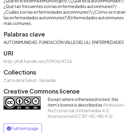
¿Qué es el sistema inmunológico?/¿Qué es la autoinmundad?/
¿Qué tan frecuentes son las enfermedades autoinmunes?/
¿Cuáles son las enfermedades autoinmunes?/¿Cómo se tratan
las enfermedades autoinmunes?/Enfermedades autoinmunes
más comunes.
Palabras clave
AUTOINMUNIDAD
FUNDACIÓN VALLE DEL LILI
ENFERMEDADES
URI
http://hdl.handle.net/10906/4236
Collections
Carta de la Salud - Seriadas
Creative Commons license
Except where otherwised noted, this
item's license is described as
Atribución-
NoComercial-SinDerivadas 4.0
Internacional (CC BY-NC-ND 4.0)
Full item page