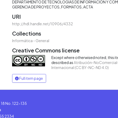
DEPARTAMENTO DE TECNOLOGÍAS DE INFORMACIÓN Y CO
GERENCIA DE PROYECTOS
FORMATOS
ACTA
URI
http://hdl.handle.net/10906/4332
Collections
Informática - General
Creative Commons license
Except where otherwised noted, this ite
described as
Atribución-NoComercial-
Internacional (CC BY-NC-ND 4.0)
Full item page
le 18 No. 122-135
a
555 2334