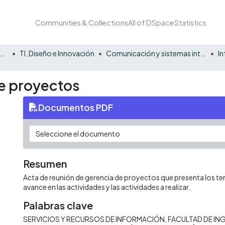
Communities & Collections
All of DSpace
Statistics
Facultad Barberi de Ingeniería, Diseño y Ciencias Aplicadas
TI, Diseño e Innovación
Comunicación y sistemas inteligentes
I
e proyectos
Documentos PDF
Resumen
Acta de reunión de gerencia de proyectos que presenta los te
avance en las actividades y las actividades a realizar.
Palabras clave
SERVICIOS Y RECURSOS DE INFORMACIÓN
FACULTAD DE ING