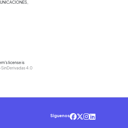
MUNICACIONES
m's license is
SinDerivadas 4.0
Síguenos