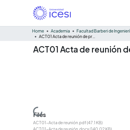
Home
Academia
ACT01 Acta de reunión de proyectos
ACT01 Acta de reunión d
Loading...
Files
ACT01-Acta de reunión.pdf
(47.1 KB)
ACT01-Acta de reunión.docx
(140.02 KB)