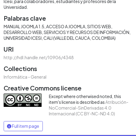
Icesi, para colaboradores, estudiantes y profesores de la
Universidad.
Palabras clave
MANUAL JOOMLA 1.5
ACCESO A JOOMLA
SITIOS WEB
DESARROLLO WEB
SERVICIOS Y RECURSOS DE INFORMACIÓN
UNIVERSIDAD ICESI
CALI (VALLE DEL CAUCA, COLOMBIA)
URI
http://hdl.handle.net/10906/4348
Collections
Informática - General
Creative Commons license
Except where otherwised noted, this
item's license is described as
Atribución-
NoComercial-SinDerivadas 4.0
Internacional (CC BY-NC-ND 4.0)
Full item page