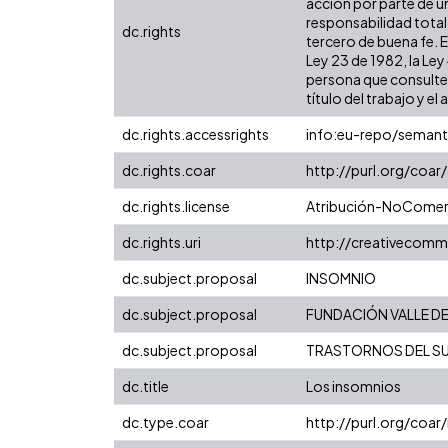
acción por parte de un
responsabilidad total
dc.rights
tercero de buena fe. E
Ley 23 de 1982, la Ley
persona que consulte y
título del trabajo y el 
dc.rights.accessrights
info:eu-repo/seman
dc.rights.coar
http://purl.org/coar
dc.rights.license
Atribución-NoComerci
dc.rights.uri
http://creativecomm
dc.subject.proposal
INSOMNIO
dc.subject.proposal
FUNDACIÓN VALLE DEL
dc.subject.proposal
TRASTORNOS DEL S
dc.title
Los insomnios
dc.type.coar
http://purl.org/coa