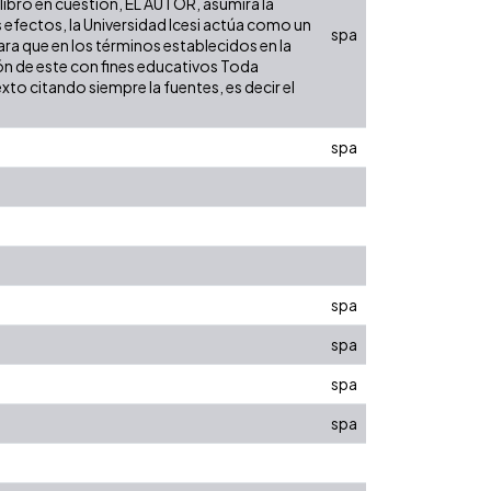
 libro en cuestión, EL AUTOR, asumirá la
 efectos, la Universidad Icesi actúa como un
spa
para que en los términos establecidos en la
ión de este con fines educativos Toda
to citando siempre la fuentes, es decir el
spa
spa
spa
spa
spa