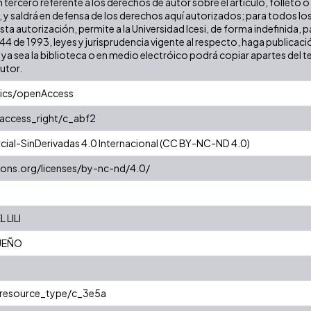
 tercero referente a los derechos de autor sobre el artículo, folleto o
, y saldrá en defensa de los derechos aquí autorizados; para todos los
sta autorización, permite a la Universidad Icesi, de forma indefinida, 
 44 de 1993, leyes y jurisprudencia vigente al respecto, haga publicac
a sea la biblioteca o en medio electróico podrá copiar apartes del tex
autor.
tics/openAccess
/access_right/c_abf2
al-SinDerivadas 4.0 Internacional (CC BY-NC-ND 4.0)
ons.org/licenses/by-nc-nd/4.0/
 LILI
UEÑO
r/resource_type/c_3e5a