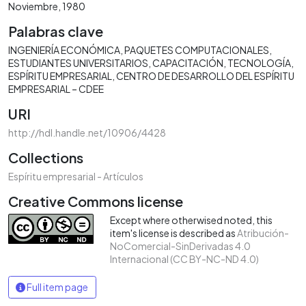
Noviembre, 1980
Palabras clave
INGENIERÍA ECONÓMICA
PAQUETES COMPUTACIONALES
ESTUDIANTES UNIVERSITARIOS
CAPACITACIÓN
TECNOLOGÍA
ESPÍRITU EMPRESARIAL
CENTRO DE DESARROLLO DEL ESPÍRITU
EMPRESARIAL – CDEE
URI
http://hdl.handle.net/10906/4428
Collections
Espíritu empresarial - Artículos
Creative Commons license
Except where otherwised noted, this
item's license is described as
Atribución-
NoComercial-SinDerivadas 4.0
Internacional (CC BY-NC-ND 4.0)
Full item page