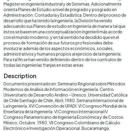
Magister en ingeniería Industrial y de Sistemas. Adicionalmente
orienta Planes de Estudio a nivel de pregrado y posgrado en
Administración, Contaduría y Estadística. Dentro del proceso de
desarrollo que ha tenido la Ingeniería, la División ha venido
adecuando sus Planes de estudio en Ingeniería de manera tal que
éstos se basen en una conceptualización ingenieril más acorde
con el mundo moderno, y en tal sentido ha decidido que en el
proceso de formación de sus futuros profesionales debe
involucrar además de los aspectos económicos, sociales,
administrativos y humanos propios al ejercicio de la Ingeniería.
Para tal fin se han venido definiendo dentro de los currículos de
todas las ingenierías franjas en estas areas.
Description
Documento presentado en: Seminario Regional sobre Métodos
Modernos de Análisis de Información en Ingeniería. Centro
Universitario de Desarrollo Andino – Unesco. Universidad Católica
de Chile Santiago de Chile, Abril, 1980. Semana Internacional de
La Ingeniería. XVI Convención de UPADI. VI Congreso Mundial de la
Enseñanza de la Ingeniería. VI Congreso Internacional IV
Congreso Panamericano de Ingeniería Económica y de Costos.
México, Octubre, 1980, VII Congreso Colombiano de Cálculo
Electrónico e Investigación Operacional. Bucaramanga,