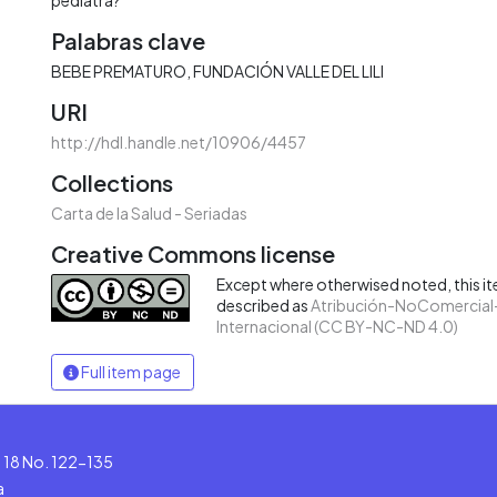
Palabras clave
BEBE PREMATURO
FUNDACIÓN VALLE DEL LILI
URI
http://hdl.handle.net/10906/4457
Collections
Carta de la Salud - Seriadas
Creative Commons license
Except where otherwised noted, this ite
described as
Atribución-NoComercial-
Internacional (CC BY-NC-ND 4.0)
Full item page
le 18 No. 122-135
a