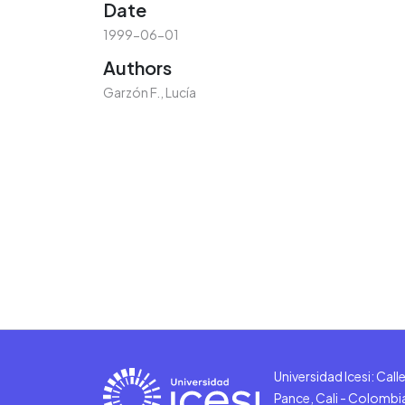
Date
1999-06-01
Authors
Garzón F., Lucía
Universidad Icesi: Cal
Pance, Cali - Colombi