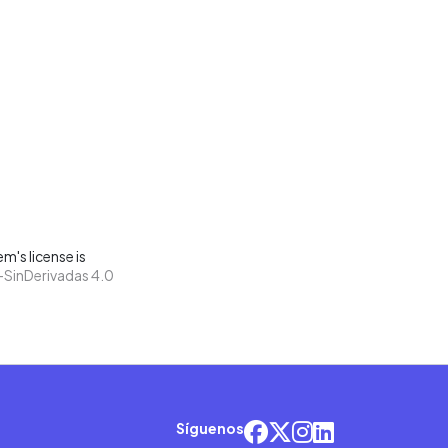
m's license is
SinDerivadas 4.0
Síguenos