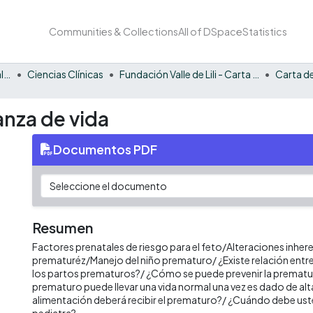
Communities & Collections
All of DSpace
Statistics
Facultad de Ciencias de la Salud
Ciencias Clínicas
Fundación Valle de Lili - Carta de la Salud
Carta de
anza de vida
Documentos PDF
Resumen
Factores prenatales de riesgo para el feto/Alteraciones inhere
prematuréz/Manejo del niño prematuro/ ¿Existe relación entre l
los partos prematuros?/ ¿Cómo se puede prevenir la prematur
prematuro puede llevar una vida normal una vez es dado de alt
alimentación deberá recibir el prematuro?/ ¿Cuándo debe uste
pediatra?