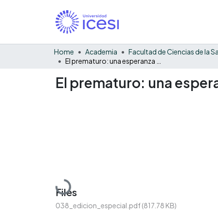
Home
Academia
El prematuro: una esperanza de vida
El prematuro: una esper
Loading...
Files
038_edicion_especial.pdf
(817.78 KB)