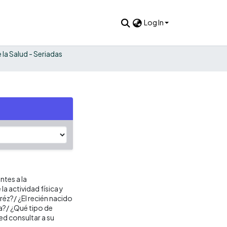
Log In
 la Salud - Seriadas
ntes a la
a actividad física y
éz?/ ¿El recién nacido
a?/ ¿Qué tipo de
d consultar a su