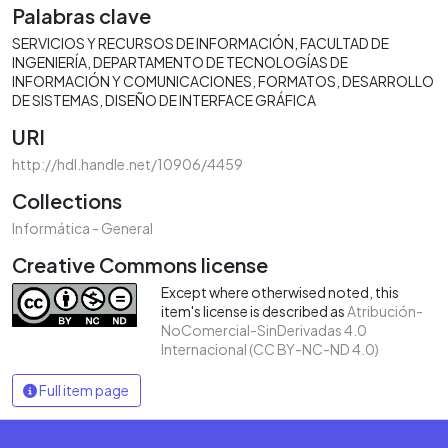
Palabras clave
SERVICIOS Y RECURSOS DE INFORMACIÓN
FACULTAD DE
INGENIERÍA
DEPARTAMENTO DE TECNOLOGÍAS DE
INFORMACIÓN Y COMUNICACIONES
FORMATOS
DESARROLLO
DE SISTEMAS
DISEÑO DE INTERFACE GRÁFICA
URI
http://hdl.handle.net/10906/4459
Collections
Informática - General
Creative Commons license
Except where otherwised noted, this
item's license is described as
Atribución-
NoComercial-SinDerivadas 4.0
Internacional (CC BY-NC-ND 4.0)
Full item page