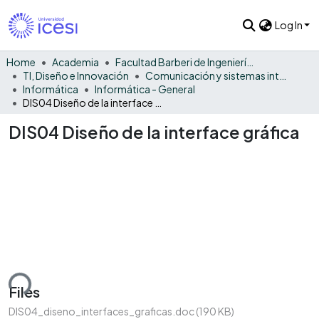
Log In
Home
Academia
Facultad Barberi de Ingeniería, Diseño y Ciencias Aplicadas
TI, Diseño e Innovación
Comunicación y sistemas inteligentes
Informática
Informática - General
DIS04 Diseño de la interface gráfica
DIS04 Diseño de la interface gráfica
ding...
Files
DIS04_diseno_interfaces_graficas.doc
(190 KB)