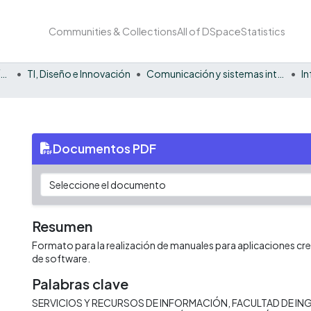
Communities & Collections
All of DSpace
Statistics
Facultad Barberi de Ingeniería, Diseño y Ciencias Aplicadas
TI, Diseño e Innovación
Comunicación y sistemas inteligentes
I
Documentos PDF
Resumen
Formato para la realización de manuales para aplicaciones cr
de software.
Palabras clave
SERVICIOS Y RECURSOS DE INFORMACIÓN
FACULTAD DE ING