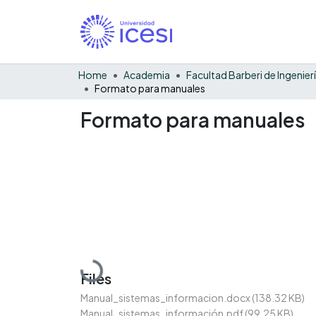
Home
Academia
Formato para manuales
Formato para manuales
Loading...
Files
Manual_sistemas_informacion.docx
(138.32 KB)
Manual_sistemas_información.pdf
(99.25 KB)