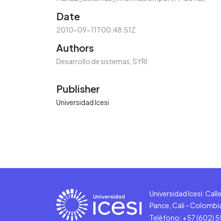
Date
2010-09-11T00:48:51Z
Authors
Desarrollo de sistemas, SYRI
Publisher
Universidad Icesi
Universidad Icesi: Cal
Pance, Cali - Colombi
Teléfono: +57 (602) 