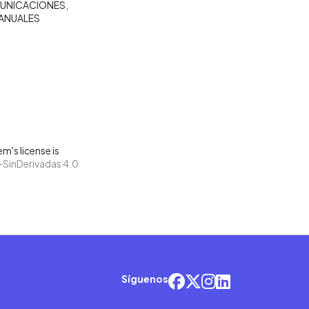
MUNICACIONES
ANUALES
m's license is
SinDerivadas 4.0
Síguenos