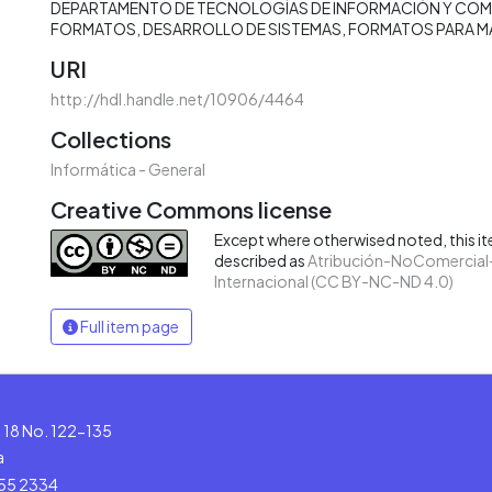
DEPARTAMENTO DE TECNOLOGÍAS DE INFORMACIÓN Y CO
FORMATOS
DESARROLLO DE SISTEMAS
FORMATOS PARA M
URI
http://hdl.handle.net/10906/4464
Collections
Informática - General
Creative Commons license
Except where otherwised noted, this ite
described as
Atribución-NoComercial-
Internacional (CC BY-NC-ND 4.0)
Full item page
le 18 No. 122-135
a
555 2334