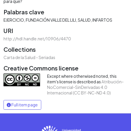
para qué?
Palabras clave
EJERCICIO
FUNDACIÓN VALLE DEL LILI
SALUD
INFARTOS
URI
http://hdl.handle.net/10906/4470
Collections
Carta de la Salud - Seriadas
Creative Commons license
Except where otherwised noted, this
item's license is described as
Atribución-
NoComercial-SinDerivadas 4.0
Internacional (CC BY-NC-ND 4.0)
Full item page