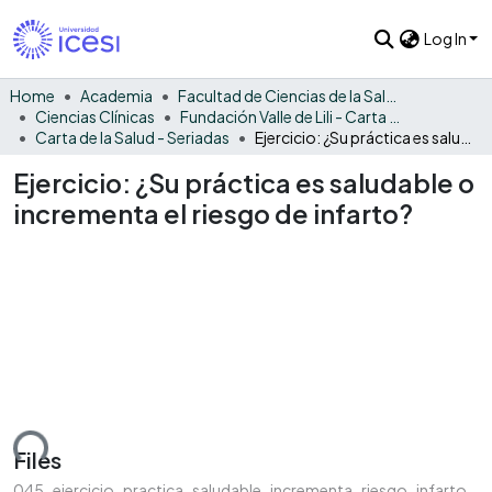
Log In
Home
Academia
Facultad de Ciencias de la Salud
Ciencias Clínicas
Fundación Valle de Lili - Carta de la Salud
Carta de la Salud - Seriadas
Ejercicio: ¿Su práctica es saludable o incrementa el riesgo de infarto?
Ejercicio: ¿Su práctica es saludable o
incrementa el riesgo de infarto?
ading...
Files
045_ejercicio_practica_saludable_incrementa_riesgo_infarto.