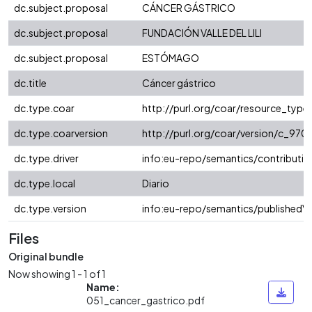
dc.subject.proposal
CÁNCER GÁSTRICO
dc.subject.proposal
FUNDACIÓN VALLE DEL LILI
dc.subject.proposal
ESTÓMAGO
dc.title
Cáncer gástrico
dc.type.coar
http://purl.org/coar/resource_typ
dc.type.coarversion
http://purl.org/coar/version/c_9
dc.type.driver
info:eu-repo/semantics/contributio
dc.type.local
Diario
dc.type.version
info:eu-repo/semantics/publishedVe
Files
Original bundle
Now showing
1 - 1 of 1
Name:
051_cancer_gastrico.pdf