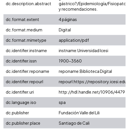
dc.description.abstract
gástrico?/Epidemiología/Fisiopato
y recomendaciones.
dc.format.extent
4 páginas
dc.format.medium
Digital
dc.format.mimetype
application/pdf
dc.identifier.instname
instname:Universidad Icesi
dc.identifier.issn
1900-3560
dc.identifier.reponame
reponame:Biblioteca Digital
dc.identifier.repourl
repourl:https://repository.icesi.edu
dc.identifier.uri
http://hdl.handle.net/10906/4479
dc.language.iso
spa
dc.publisher
Fundación Valle del Lili
dc.publisher.place
Santiago de Cali