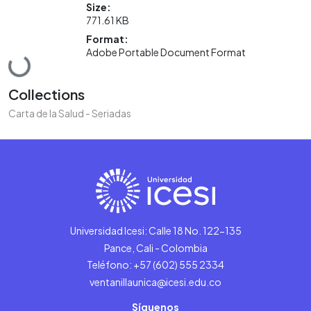
Size:
771.61 KB
Format:
Loading...
Adobe Portable Document Format
Collections
Carta de la Salud - Seriadas
Universidad Icesi: Calle 18 No. 122-135
Pance, Cali - Colombia
Teléfono: +57 (602) 555 2334
ventanillaunica@icesi.edu.co
Síguenos