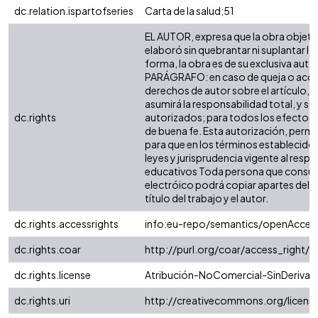
dc.relation.ispartofseries
Carta de la salud;51
EL AUTOR, expresa que la obra objeto d
elaboró sin quebrantar ni suplantar lo
forma, la obra es de su exclusiva autorí
PARÁGRAFO: en caso de queja o acción
derechos de autor sobre el artículo, f
asumirá la responsabilidad total, y sa
dc.rights
autorizados; para todos los efectos, 
de buena fe. Esta autorización, permite
para que en los términos establecidos 
leyes y jurisprudencia vigente al resp
educativos Toda persona que consulte
electróico podrá copiar apartes del te
título del trabajo y el autor.
dc.rights.accessrights
info:eu-repo/semantics/openAcces
dc.rights.coar
http://purl.org/coar/access_right/
dc.rights.license
Atribución-NoComercial-SinDerivada
dc.rights.uri
http://creativecommons.org/licens