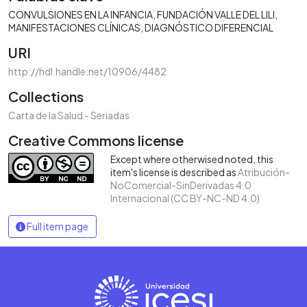
CONVULSIONES EN LA INFANCIA
FUNDACIÓN VALLE DEL LILI
MANIFESTACIONES CLÍNICAS
DIAGNÓSTICO DIFERENCIAL
URI
http://hdl.handle.net/10906/4482
Collections
Carta de la Salud - Seriadas
Creative Commons license
Except where otherwised noted, this
item's license is described as
Atribución-
NoComercial-SinDerivadas 4.0
Internacional (CC BY-NC-ND 4.0)
Full item page