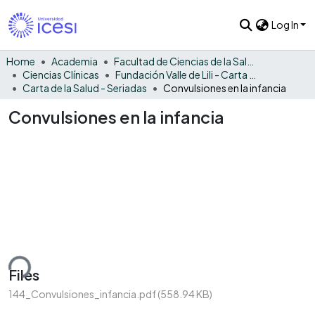
Log In
Home
Academia
Facultad de Ciencias de la Salud
Ciencias Clínicas
Fundación Valle de Lili - Carta de la Salud
Carta de la Salud - Seriadas
Convulsiones en la infancia
Convulsiones en la infancia
ding...
Files
144_Convulsiones_infancia.pdf
(558.94 KB)