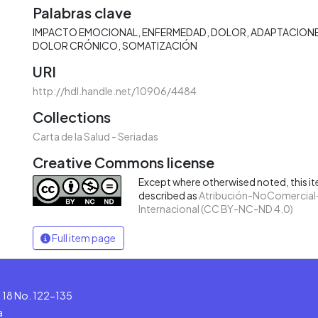
Palabras clave
IMPACTO EMOCIONAL
ENFERMEDAD
DOLOR
ADAPTACION
DOLOR CRÓNICO
SOMATIZACIÓN
URI
http://hdl.handle.net/10906/4484
Collections
Carta de la Salud - Seriadas
Creative Commons license
Except where otherwised noted, this ite
described as
Atribución-NoComercial-
Internacional (CC BY-NC-ND 4.0)
Full item page
le 18 No. 122-135
a