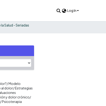
Log In
 la Salud - Seriadas
olor?/ Modelo
 al dolor/ Estrategias
aluaciones
sión y dolor crónico/
/ Psicoterapia