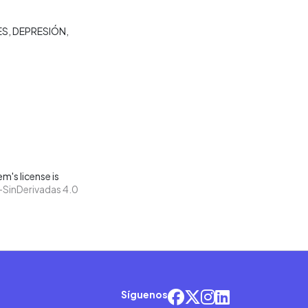
ES
DEPRESIÓN
m's license is
SinDerivadas 4.0
Síguenos