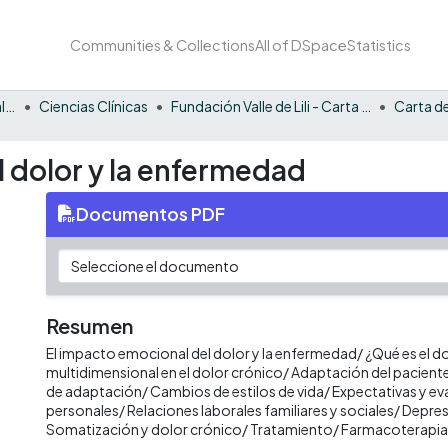
Communities & Collections
All of DSpace
Statistics
Facultad de Ciencias de la Salud
Ciencias Clínicas
Fundación Valle de Lili - Carta de la Salud
Carta de
 dolor y la enfermedad
Documentos PDF
Resumen
El impacto emocional del dolor y la enfermedad/ ¿Qué es el d
multidimensional en el dolor crónico/ Adaptación del paciente
de adaptación/ Cambios de estilos de vida/ Expectativas y ev
personales/ Relaciones laborales familiares y sociales/ Depre
Somatización y dolor crónico/ Tratamiento/ Farmacoterapia