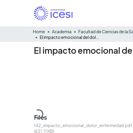
Home
Academia
El impacto emocional del dolor y la enfermedad
El impacto emocional del
Loading...
Files
142_impacto_emocional_dolor_enfermedad.pdf
(631.11 KB)