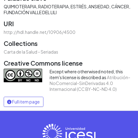
QUIMIOTERAPIA
RADIOTERAPIA
ESTRÉS
ANSIEDAD
CÁNCER
FUNDACIÓN VALLE DEL LILI
URI
http://hdl.handle.net/10906/4500
Collections
Carta de la Salud - Seriadas
Creative Commons license
Except where otherwised noted, this
item's license is described as
Atribución-
NoComercial-SinDerivadas 4.0
Internacional (CC BY-NC-ND 4.0)
Full item page