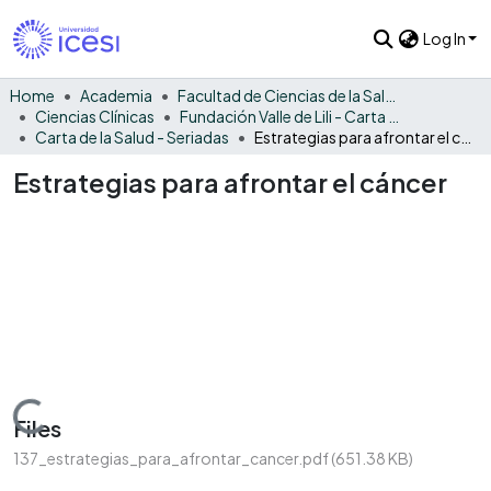
Log In
Home
Academia
Facultad de Ciencias de la Salud
Ciencias Clínicas
Fundación Valle de Lili - Carta de la Salud
Carta de la Salud - Seriadas
Estrategias para afrontar el cáncer
Estrategias para afrontar el cáncer
Loading...
Files
137_estrategias_para_afrontar_cancer.pdf
(651.38 KB)