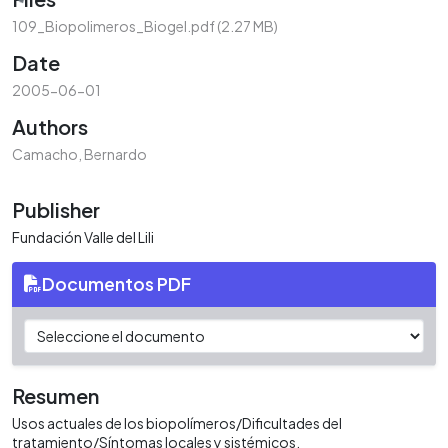
Loading...
109_Biopolimeros_Biogel.pdf
(2.27 MB)
Date
2005-06-01
Authors
Camacho, Bernardo
Publisher
Fundación Valle del Lili
Documentos PDF
Resumen
Usos actuales de los biopolímeros/Dificultades del
tratamiento/Síntomas locales y sistémicos.