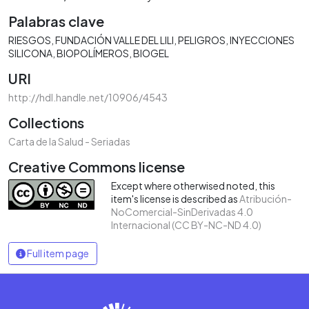
Palabras clave
RIESGOS
FUNDACIÓN VALLE DEL LILI
PELIGROS
INYECCIONES
SILICONA
BIOPOLÍMEROS
BIOGEL
URI
http://hdl.handle.net/10906/4543
Collections
Carta de la Salud - Seriadas
Creative Commons license
Except where otherwised noted, this
item's license is described as
Atribución-
NoComercial-SinDerivadas 4.0
Internacional (CC BY-NC-ND 4.0)
Full item page