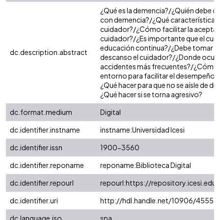
¿Qué es la demencia?/¿Quién debe cui
con demencia?/¿Qué características 
cuidador?/¿Cómo facilitar la aceptac
cuidador?/¿Es importante que el cuid
educación continua?/¿Debe tomar p
dc.description.abstract
descanso el cuidador?/¿Donde ocurr
accidentes más frecuentes?/¿Cómo m
entorno para facilitar el desempeño d
¿Qué hacer para que no se aísle de d
¿Qué hacer si se torna agresivo?
dc.format.medium
Digital
dc.identifier.instname
instname:Universidad Icesi
dc.identifier.issn
1900-3560
dc.identifier.reponame
reponame:Biblioteca Digital
dc.identifier.repourl
repourl:https://repository.icesi.edu
dc.identifier.uri
http://hdl.handle.net/10906/4555
dc.language.iso
spa