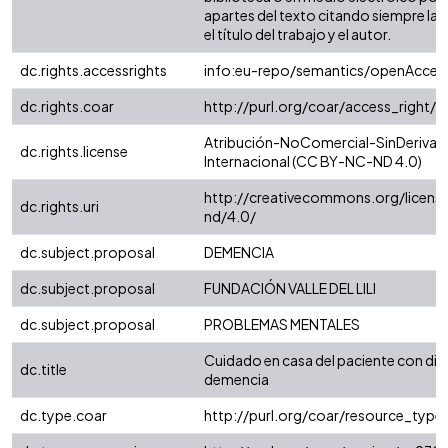
apartes del texto citando siempre la f
el título del trabajo y el autor.
dc.rights.accessrights
info:eu-repo/semantics/openAcces
dc.rights.coar
http://purl.org/coar/access_right/
Atribución-NoComercial-SinDerivad
dc.rights.license
Internacional (CC BY-NC-ND 4.0)
http://creativecommons.org/licens
dc.rights.uri
nd/4.0/
dc.subject.proposal
DEMENCIA
dc.subject.proposal
FUNDACIÓN VALLE DEL LILI
dc.subject.proposal
PROBLEMAS MENTALES
Cuidado en casa del paciente con di
dc.title
demencia
dc.type.coar
http://purl.org/coar/resource_typ