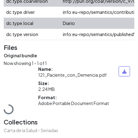
dc.type.coarversion
http://purl.org/coar/version/c_9
dc.type.driver
info:eu-repo/semantics/contributio
dc.type.local
Diario
dc.type.version
info:eu-repo/semantics/publishedVe
Files
Original bundle
Now showing
1 - 1 of 1
Name:
121_Paciente_con_Demencia.pdf
Size:
2.24 MB
Format:
Loading...
Adobe Portable Document Format
Collections
Carta de la Salud - Seriadas