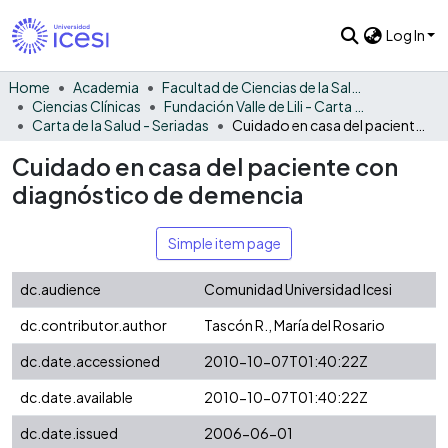
Log In
Home
Academia
Facultad de Ciencias de la Salud
Ciencias Clínicas
Fundación Valle de Lili - Carta de la Salud
Carta de la Salud - Seriadas
Cuidado en casa del paciente con diagnóstico de demencia
Cuidado en casa del paciente con
diagnóstico de demencia
Simple item page
dc.audience
Comunidad Universidad Icesi
dc.contributor.author
Tascón R., María del Rosario
dc.date.accessioned
2010-10-07T01:40:22Z
dc.date.available
2010-10-07T01:40:22Z
dc.date.issued
2006-06-01