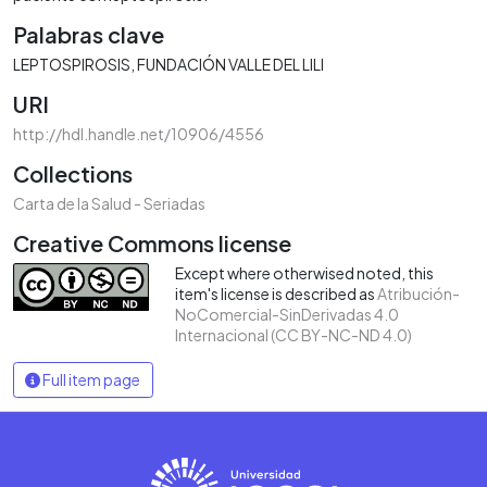
Palabras clave
LEPTOSPIROSIS
FUNDACIÓN VALLE DEL LILI
URI
http://hdl.handle.net/10906/4556
Collections
Carta de la Salud - Seriadas
Creative Commons license
Except where otherwised noted, this
item's license is described as
Atribución-
NoComercial-SinDerivadas 4.0
Internacional (CC BY-NC-ND 4.0)
Full item page