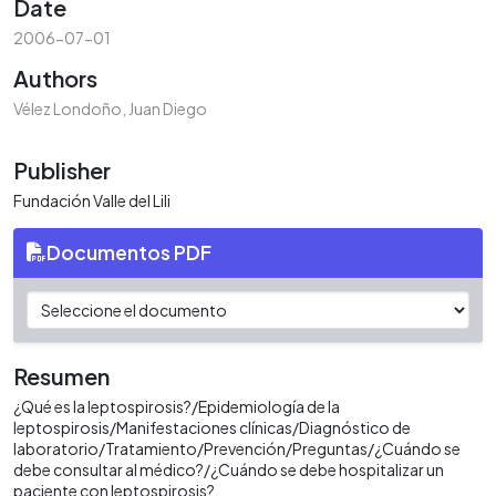
Date
2006-07-01
Authors
Vélez Londoño, Juan Diego
Publisher
Fundación Valle del Lili
Documentos PDF
Resumen
¿Qué es la leptospirosis?/Epidemiología de la
leptospirosis/Manifestaciones clínicas/Diagnóstico de
laboratorio/Tratamiento/Prevención/Preguntas/¿Cuándo se
debe consultar al médico?/¿Cuándo se debe hospitalizar un
paciente con leptospirosis?