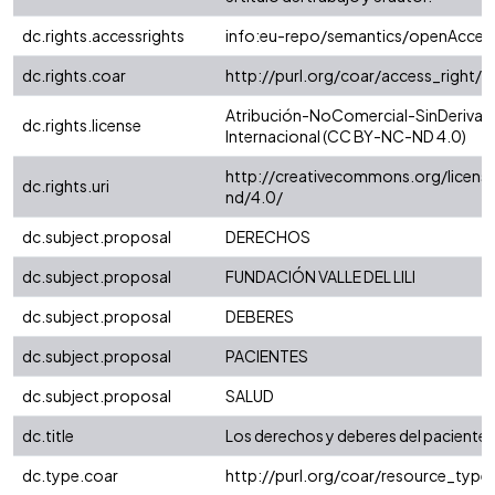
dc.rights.accessrights
info:eu-repo/semantics/openAcces
dc.rights.coar
http://purl.org/coar/access_right/
Atribución-NoComercial-SinDerivad
dc.rights.license
Internacional (CC BY-NC-ND 4.0)
http://creativecommons.org/licens
dc.rights.uri
nd/4.0/
dc.subject.proposal
DERECHOS
dc.subject.proposal
FUNDACIÓN VALLE DEL LILI
dc.subject.proposal
DEBERES
dc.subject.proposal
PACIENTES
dc.subject.proposal
SALUD
dc.title
Los derechos y deberes del paciente
dc.type.coar
http://purl.org/coar/resource_typ