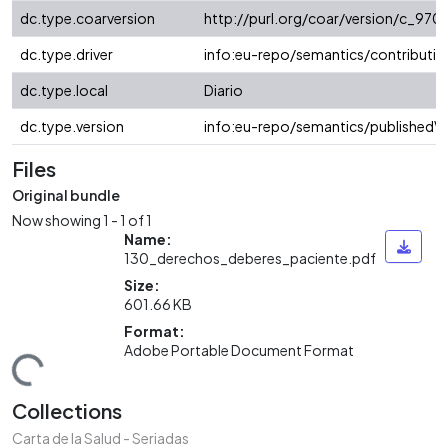
dc.type.coarversion
http://purl.org/coar/version/c_9
dc.type.driver
info:eu-repo/semantics/contributio
dc.type.local
Diario
dc.type.version
info:eu-repo/semantics/publishedVe
Files
Original bundle
Now showing
1 - 1 of 1
Name:
130_derechos_deberes_paciente.pdf
Size:
601.66 KB
Format:
Adobe Portable Document Format
Loading...
Collections
Carta de la Salud - Seriadas