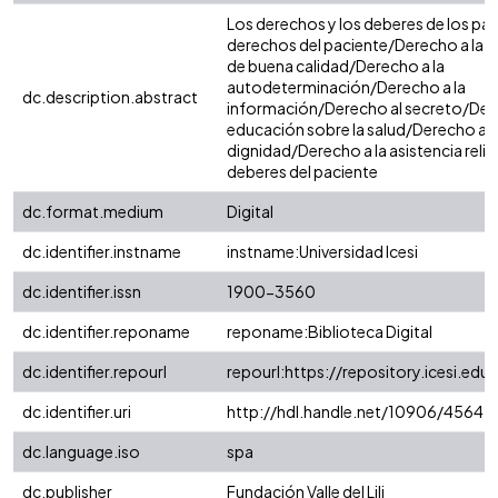
Los derechos y los deberes de los pa
derechos del paciente/Derecho a la 
de buena calidad/Derecho a la
autodeterminación/Derecho a la
dc.description.abstract
información/Derecho al secreto/Dere
educación sobre la salud/Derecho a l
dignidad/Derecho a la asistencia reli
deberes del paciente
dc.format.medium
Digital
dc.identifier.instname
instname:Universidad Icesi
dc.identifier.issn
1900-3560
dc.identifier.reponame
reponame:Biblioteca Digital
dc.identifier.repourl
repourl:https://repository.icesi.edu
dc.identifier.uri
http://hdl.handle.net/10906/4564
dc.language.iso
spa
dc.publisher
Fundación Valle del Lili