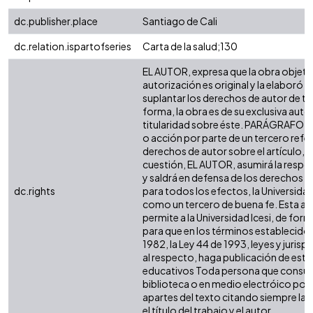
dc.publisher.place
Santiago de Cali
dc.relation.ispartofseries
Carta de la salud;130
EL AUTOR, expresa que la obra objeto
autorización es original y la elaboró s
suplantar los derechos de autor de ter
forma, la obra es de su exclusiva autorí
titularidad sobre éste. PARÁGRAFO: e
o acción por parte de un tercero refer
derechos de autor sobre el artículo, fo
cuestión, EL AUTOR, asumirá la respon
y saldrá en defensa de los derechos a
dc.rights
para todos los efectos, la Universidad
como un tercero de buena fe. Esta au
permite a la Universidad Icesi, de form
para que en los términos establecidos
1982, la Ley 44 de 1993, leyes y jurisp
al respecto, haga publicación de este
educativos Toda persona que consulte
biblioteca o en medio electróico pod
apartes del texto citando siempre la f
el título del trabajo y el autor.