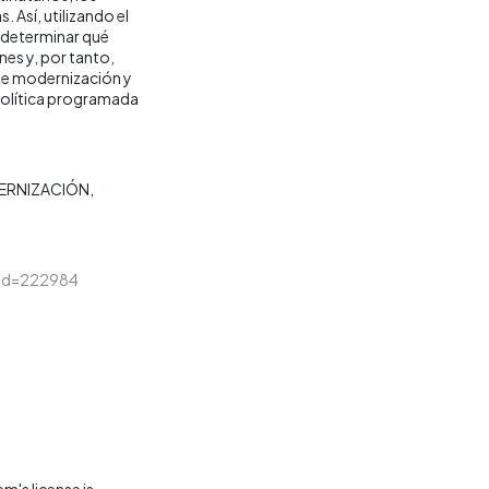
. Así, utilizando el
 determinar qué
nes y, por tanto,
 de modernización y
a política programada
ERNIZACIÓN
loid=222984
m's license is