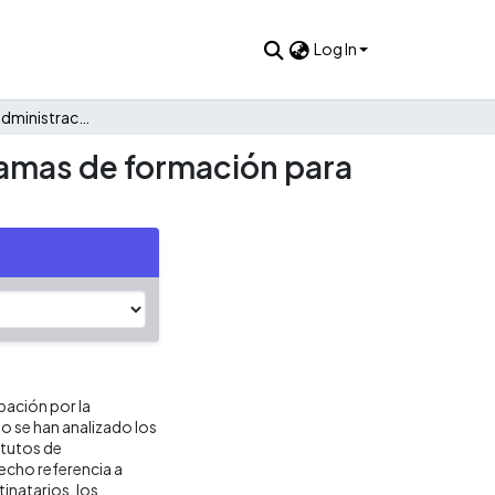
Log In
Los institutos de administración pública en España: programas de formación para el personal al servicio de la administración
ramas de formación para
pación por la
o se han analizado los
itutos de
echo referencia a
tinatarios, los