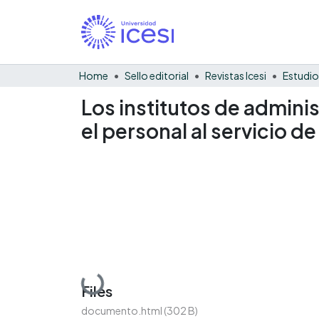
Home
Sello editorial
Revistas Icesi
Estudio
Los institutos de admin
el personal al servicio d
Loading...
Files
documento.html
(302 B)