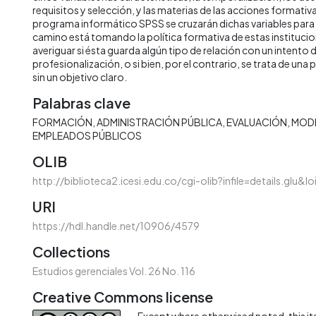
requisitos y selección, y las materias de las acciones formativas
programa informático SPSS se cruzarán dichas variables para
camino está tomando la política formativa de estas institucio
averiguar si ésta guarda algún tipo de relación con un intento
profesionalización, o si bien, por el contrario, se trata de un
sin un objetivo claro.
Palabras clave
FORMACIÓN
ADMINISTRACIÓN PÚBLICA
EVALUACIÓN
MOD
EMPLEADOS PÚBLICOS
OLIB
http://biblioteca2.icesi.edu.co/cgi-olib?infile=details.glu&
URI
https://hdl.handle.net/10906/4579
Collections
Estudios gerenciales Vol. 26 No. 116
Creative Commons license
Except where otherwised noted, this ite