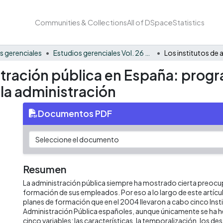
Communities & Collections
All of DSpace
Statistics
s gerenciales
Estudios gerenciales Vol. 26 No. 116
istración pública en España: prog
e la administración
Documentos PDF
Resumen
La administración pública siempre ha mostrado cierta preocu
formación de sus empleados. Por eso a lo largo de este artícul
planes de formación que en el 2004 llevaron a cabo cinco Inst
Administración Pública españoles, aunque únicamente se ha h
cinco variables: las características, la temporalización, los des