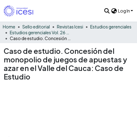
Log In
Home
Sello editorial
Revistas Icesi
Estudios gerenciales
Estudios gerenciales Vol. 26 No. 116
Caso de estudio. Concesión del monopolio de juegos de apuestas y azar en el Valle del Cauca: Caso de Estudio
Caso de estudio. Concesión del
monopolio de juegos de apuestas y
azar en el Valle del Cauca: Caso de
Estudio
Loading...