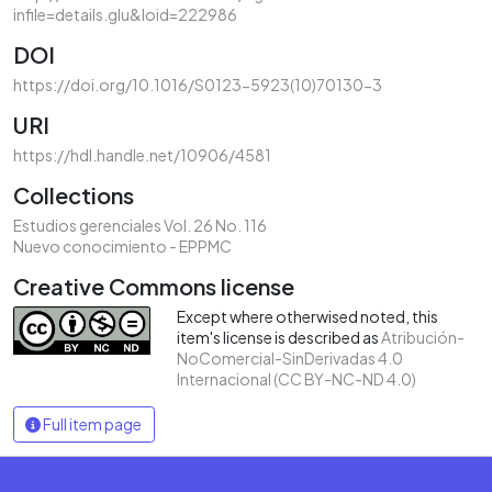
infile=details.glu&loid=222986
DOI
https://doi.org/10.1016/S0123-5923(10)70130-3
URI
https://hdl.handle.net/10906/4581
Collections
Estudios gerenciales Vol. 26 No. 116
Nuevo conocimiento - EPPMC
Creative Commons license
Except where otherwised noted, this
item's license is described as
Atribución-
NoComercial-SinDerivadas 4.0
Internacional (CC BY-NC-ND 4.0)
Full item page