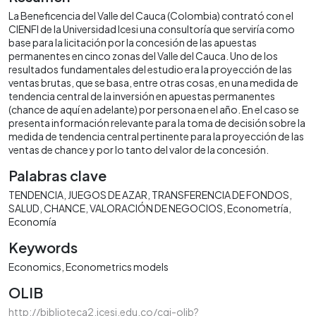
La Beneficencia del Valle del Cauca (Colombia) contrató con el
CIENFI de la Universidad Icesi una consultoría que serviría como
base para la licitación por la concesión de las apuestas
permanentes en cinco zonas del Valle del Cauca. Uno de los
resultados fundamentales del estudio era la proyección de las
ventas brutas, que se basa, entre otras cosas, en una medida de
tendencia central de la inversión en apuestas permanentes
(chance de aquí en adelante) por persona en el año. En el caso se
presenta información relevante para la toma de decisión sobre la
medida de tendencia central pertinente para la proyección de las
ventas de chance y por lo tanto del valor de la concesión.
Palabras clave
TENDENCIA
JUEGOS DE AZAR
TRANSFERENCIA DE FONDOS
SALUD
CHANCE
VALORACIÓN DE NEGOCIOS
Econometría
Economía
Keywords
Economics
Econometrics models
OLIB
http://biblioteca2.icesi.edu.co/cgi-olib?