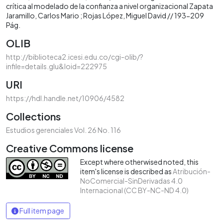
crítica al modelado de la confianza a nivel organizacional Zapata
Jaramillo, Carlos Mario ; Rojas López, Miguel David // 193-209
Pág.
OLIB
http://biblioteca2.icesi.edu.co/cgi-olib/?
infile=details.glu&loid=222975
URI
https://hdl.handle.net/10906/4582
Collections
Estudios gerenciales Vol. 26 No. 116
Creative Commons license
Except where otherwised noted, this
item's license is described as
Atribución-
NoComercial-SinDerivadas 4.0
Internacional (CC BY-NC-ND 4.0)
Full item page