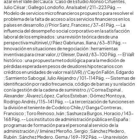
azar en el Valle del Cauca : Caso de Estudio Alonso Cifuentes,
Julio César ; Gallego Londoño, Ana Isabel / 211-223 Pág. --
Modelo de servicios microfinancieros propuesto para resolver el
problema de la falta de acceso a los servicios financieros en los
países en desarrollo // Prior Sanz, Francesc / 37-61 Pág. -- La
influencia del desempeño social corporativo en la satisfacción
laboral de los empleados : una revisión teórica desde una
perspectiva multinivel // Páez Gabriunas, Iliana / 63-81 Pág. --
Innovación en situaciones de negociación : herramientas
inventivas para crear valor // Gleiser, David / 83-100 Pág. -- El VaR
histórico : una propuesta metodológica para la medición de
pérdidas esperada en pesos de deudores hipotecarios con
créditos en unidades de valor real (UVR) // Cayón Fallón, Edgardo
; Sarmiento Sabogal, Julio Alejandro / 101-114 Pág. -- Sistemas de
identificación por radiofrecuencia, código de barras y su relación
con la gestión de la cadena de suministro // Correa Espinal ,
Alexander ; Álvarez López, Carlos Esteban ; Gómez Montoya,
Rodrigo Andrés / 115-141 Pág. -- La tercerización de funciones en
la división el teniente de Codelco Chile // Ganga Contreras,
Francisco ; Toro Reinoso, Iván ; Sashueza Burgos, Horacio / 143-
168 Pág. -- Los institutos de administración pública en España :
programas de formación para el personal al servicio de la
administración // Jiménez Meroño, Sergio ; Sánchez Medero,
Rubén ; Sánchez Medero, Gema / 169-192 Pág. -- Una revisión