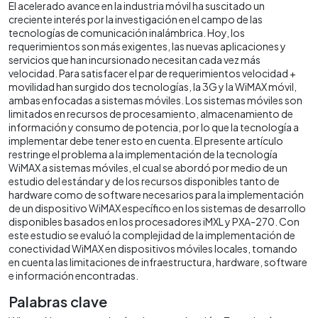
El acelerado avance en la industria móvil ha suscitado un
creciente interés por la investigación en el campo de las
tecnologías de comunicación inalámbrica. Hoy, los
requerimientos son más exigentes, las nuevas aplicaciones y
servicios que han incursionado necesitan cada vez más
velocidad. Para satisfacer el par de requerimientos velocidad +
movilidad han surgido dos tecnologías, la 3G y la WiMAX móvil,
ambas enfocadas a sistemas móviles. Los sistemas móviles son
limitados en recursos de procesamiento, almacenamiento de
información y consumo de potencia, por lo que la tecnología a
implementar debe tener esto en cuenta. El presente artículo
restringe el problema a la implementación de la tecnología
WiMAX a sistemas móviles, el cual se abordó por medio de un
estudio del estándar y de los recursos disponibles tanto de
hardware como de software necesarios para la implementación
de un dispositivo WiMAX específico en los sistemas de desarrollo
disponibles basados en los procesadores iMXL y PXA-270. Con
este estudio se evaluó la complejidad de la implementación de
conectividad WiMAX en dispositivos móviles locales, tomando
en cuenta las limitaciones de infraestructura, hardware, software
e información encontradas.
Palabras clave