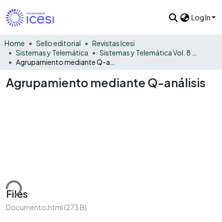
Log In
Home
Sello editorial
Revistas Icesi
Sistemas y Telemática
Sistemas y Telemática Vol. 8 No. 15
Agrupamiento mediante Q-análisis
Agrupamiento mediante Q-análisis
ding...
Files
Documento.html
(273 B)