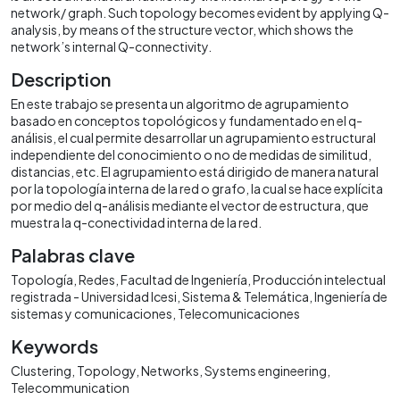
network/ graph. Such topology becomes evident by applying Q-
analysis, by means of the structure vector, which shows the
network’s internal Q-connectivity.
Description
En este trabajo se presenta un algoritmo de agrupamiento
basado en conceptos topológicos y fundamentado en el q-
análisis, el cual permite desarrollar un agrupamiento estructural
independiente del conocimiento o no de medidas de similitud,
distancias, etc. El agrupamiento está dirigido de manera natural
por la topología interna de la red o grafo, la cual se hace explícita
por medio del q-análisis mediante el vector de estructura, que
muestra la q-conectividad interna de la red.
Palabras clave
Topología
Redes
Facultad de Ingeniería
Producción intelectual
registrada - Universidad Icesi
Sistema & Telemática
Ingeniería de
sistemas y comunicaciones
Telecomunicaciones
Keywords
Clustering
Topology
Networks
Systems engineering
Telecommunication