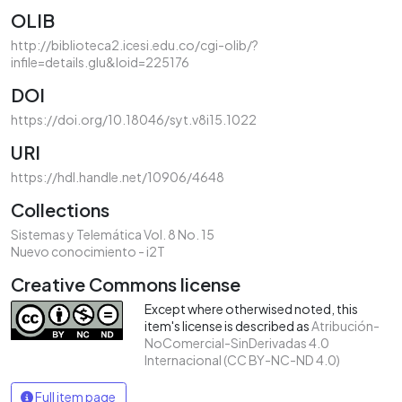
OLIB
http://biblioteca2.icesi.edu.co/cgi-olib/?
infile=details.glu&loid=225176
DOI
https://doi.org/10.18046/syt.v8i15.1022
URI
https://hdl.handle.net/10906/4648
Collections
Sistemas y Telemática Vol. 8 No. 15
Nuevo conocimiento - i2T
Creative Commons license
Except where otherwised noted, this
item's license is described as
Atribución-
NoComercial-SinDerivadas 4.0
Internacional (CC BY-NC-ND 4.0)
Full item page