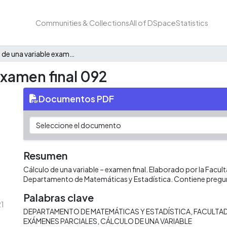
Communities & Collections
All of DSpace
Statistics
Cálculo de una variable examen final 092
examen final 092
Documentos PDF
Resumen
Cálculo de una variable – examen final. Elaborado por la Facult
Departamento de Matemáticas y Estadística. Contiene pregu
Palabras clave
21
DEPARTAMENTO DE MATEMÁTICAS Y ESTADÍSTICA
FACULTAD
EXÁMENES PARCIALES
CÁLCULO DE UNA VARIABLE