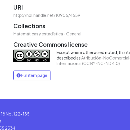
URI
http://hdl.handle.net/10906/4659
Collections
Matemáticas y estadística - General
Creative Commons license
Except where otherwised noted, this ite
described as
Atribución-NoComercial-
Internacional (CC BY-NC-ND 4.0)
Full item page
le 18 No. 122-135
a
555 2334