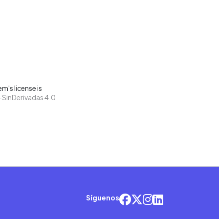
m's license is
SinDerivadas 4.0
Síguenos