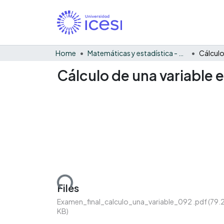
Home
Matemáticas y estadística - General
Cálculo de una variable 
Loading...
Files
Examen_final_calculo_una_variable_092 .pdf
(79.
KB)