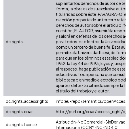
suplantar los derechos de autor de terc
forma, la obra es de su exclusiva autoría
titularidad sobre éste. PARÁGRAFO: en
o acción por parte de un tercero refere
derechos de autor sobre el artículo, fol
cuestión, EL AUTOR, asumirá la respons
y saldrá en defensa de los derechos aq
dc.rights
para todos los efectos, la Universidad I
como un tercero de buena fe. Esta auto
permite a la Universidad Icesi, de forma 
para que en los términos establecidos e
1982, la Ley 44 de 1993, leyes y jurispr
al respecto, haga publicación de este c
educativos Toda persona que consulte 
biblioteca o en medio electróico podr
apartes del texto citando siempre la fu
el título del trabajo y el autor.
dc.rights.accessrights
info:eu-repo/semantics/openAccess
dc.rights.coar
http://purl.org/coar/access_right/c_
Atribución-NoComercial-SinDerivadas
dc.rights.license
Internacional (CC BY-NC-ND 4.0)