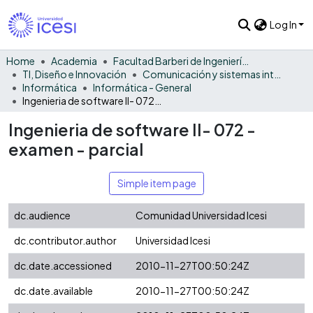
Log In
Home
Academia
Facultad Barberi de Ingeniería, Diseño y Ciencias Aplicadas
TI, Diseño e Innovación
Comunicación y sistemas inteligentes
Informática
Informática - General
Ingenieria de software II- 072 - examen - parcial
Ingenieria de software II- 072 -
examen - parcial
Simple item page
dc.audience
Comunidad Universidad Icesi
dc.contributor.author
Universidad Icesi
dc.date.accessioned
2010-11-27T00:50:24Z
dc.date.available
2010-11-27T00:50:24Z