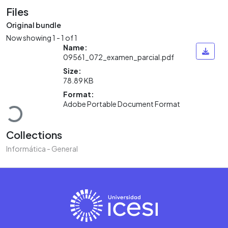
Files
Original bundle
Now showing
1 - 1 of 1
Name:
09561_072_examen_parcial.pdf
Size:
78.89 KB
Loading...
Format:
Adobe Portable Document Format
Collections
Informática - General