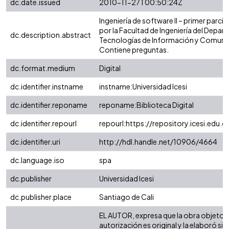
dc.date.issued
2010-11-27T00:50:24Z
Ingeniería de software II – primer parci
por la Facultad de Ingeniería del Depa
dc.description.abstract
Tecnologías de Información y Comuni
Contiene preguntas.
dc.format.medium
Digital
dc.identifier.instname
instname:Universidad Icesi
dc.identifier.reponame
reponame:Biblioteca Digital
dc.identifier.repourl
repourl:https://repository.icesi.edu.c
dc.identifier.uri
http://hdl.handle.net/10906/4664
dc.language.iso
spa
dc.publisher
Universidad Icesi
dc.publisher.place
Santiago de Cali
EL AUTOR, expresa que la obra objeto d
autorización es original y la elaboró sin