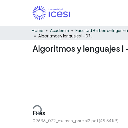
Home
Academia
Algoritmos y lenguajes I - 072 - G07 - examen parcial
Algoritmos y lenguajes I
Loading...
Files
09638_072_examen_parcial2.pdf
(48.54 KB)