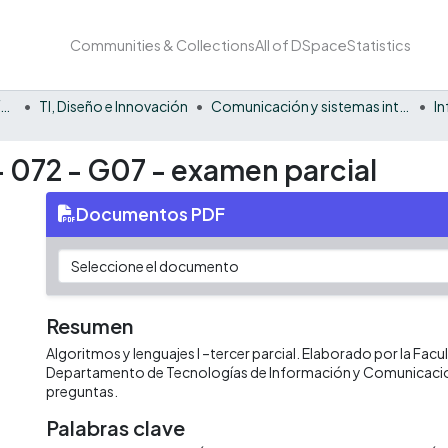
Communities & Collections
All of DSpace
Statistics
Facultad Barberi de Ingeniería, Diseño y Ciencias Aplicadas
TI, Diseño e Innovación
Comunicación y sistemas inteligentes
I
 - 072 - G07 - examen parcial
Documentos PDF
Resumen
Algoritmos y lenguajes I –tercer parcial. Elaborado por la Facul
Departamento de Tecnologías de Información y Comunicaci
preguntas.
Palabras clave