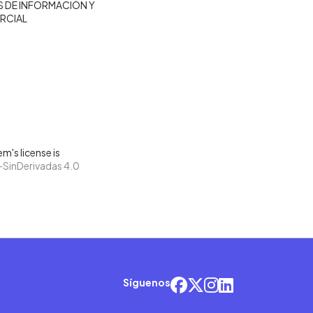
 DE INFORMACIÓN Y
RCIAL
m's license is
SinDerivadas 4.0
Síguenos