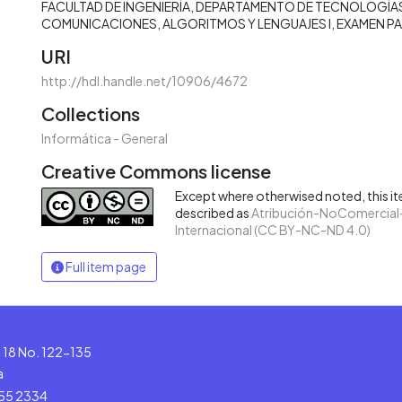
FACULTAD DE INGENIERÍA
DEPARTAMENTO DE TECNOLOGÍAS
COMUNICACIONES
ALGORITMOS Y LENGUAJES I
EXAMEN PA
URI
http://hdl.handle.net/10906/4672
Collections
Informática - General
Creative Commons license
Except where otherwised noted, this ite
described as
Atribución-NoComercial-
Internacional (CC BY-NC-ND 4.0)
Full item page
le 18 No. 122-135
a
555 2334