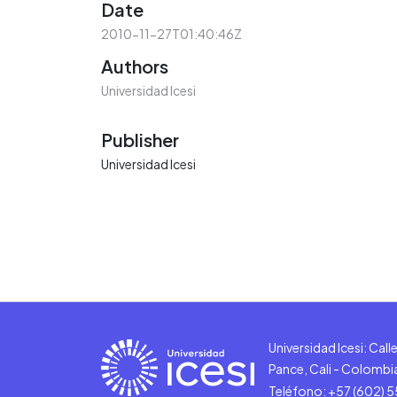
Date
2010-11-27T01:40:46Z
Authors
Universidad Icesi
Publisher
Universidad Icesi
Universidad Icesi: Cal
Pance, Cali - Colombi
Teléfono: +57 (602) 