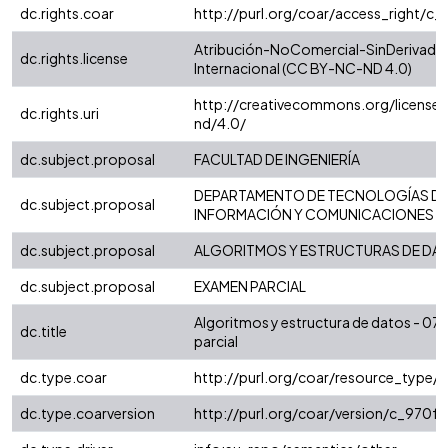
dc.rights.coar
http://purl.org/coar/access_right/c_
Atribución-NoComercial-SinDerivadas
dc.rights.license
Internacional (CC BY-NC-ND 4.0)
http://creativecommons.org/license
dc.rights.uri
nd/4.0/
dc.subject.proposal
FACULTAD DE INGENIERÍA
DEPARTAMENTO DE TECNOLOGÍAS D
dc.subject.proposal
INFORMACIÓN Y COMUNICACIONES
dc.subject.proposal
ALGORITMOS Y ESTRUCTURAS DE DA
dc.subject.proposal
EXAMEN PARCIAL
Algoritmos y estructura de datos - 07
dc.title
parcial
dc.type.coar
http://purl.org/coar/resource_type/
dc.type.coarversion
http://purl.org/coar/version/c_970