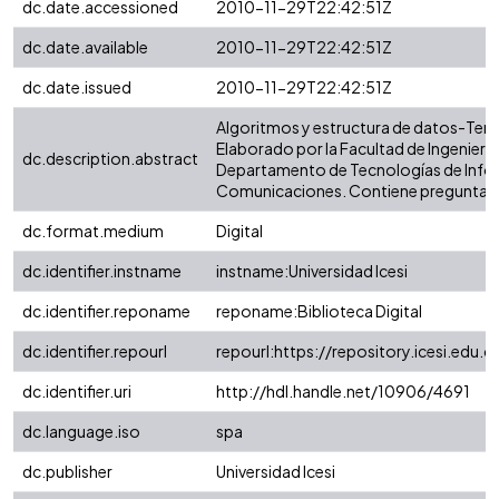
dc.date.accessioned
2010-11-29T22:42:51Z
dc.date.available
2010-11-29T22:42:51Z
dc.date.issued
2010-11-29T22:42:51Z
Algoritmos y estructura de datos-Terce
Elaborado por la Facultad de Ingeniería
dc.description.abstract
Departamento de Tecnologías de Info
Comunicaciones. Contiene preguntas
dc.format.medium
Digital
dc.identifier.instname
instname:Universidad Icesi
dc.identifier.reponame
reponame:Biblioteca Digital
dc.identifier.repourl
repourl:https://repository.icesi.edu.c
dc.identifier.uri
http://hdl.handle.net/10906/4691
dc.language.iso
spa
dc.publisher
Universidad Icesi