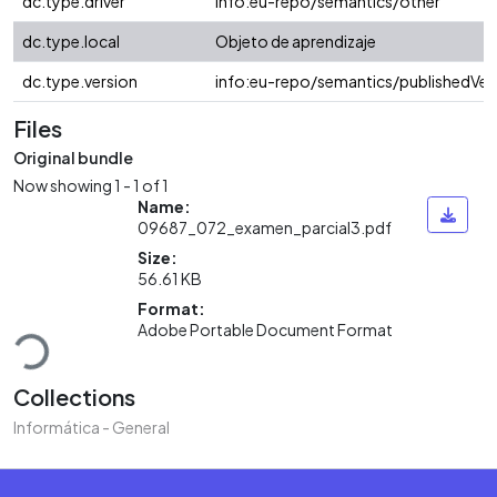
dc.type.driver
info:eu-repo/semantics/other
dc.type.local
Objeto de aprendizaje
dc.type.version
info:eu-repo/semantics/publishedVer
Files
Original bundle
Now showing
1 - 1 of 1
Name:
09687_072_examen_parcial3.pdf
Size:
56.61 KB
Loading...
Format:
Adobe Portable Document Format
Collections
Informática - General