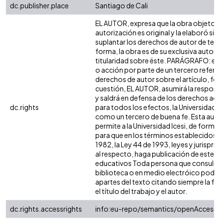
dc.publisher.place
Santiago de Cali
EL AUTOR, expresa que la obra objeto d
autorización es original y la elaboró sin
suplantar los derechos de autor de terc
forma, la obra es de su exclusiva autoría
titularidad sobre éste. PARÁGRAFO: en
o acción por parte de un tercero refere
derechos de autor sobre el artículo, fol
cuestión, EL AUTOR, asumirá la respons
y saldrá en defensa de los derechos aq
dc.rights
para todos los efectos, la Universidad I
como un tercero de buena fe. Esta auto
permite a la Universidad Icesi, de forma 
para que en los términos establecidos e
1982, la Ley 44 de 1993, leyes y jurispr
al respecto, haga publicación de este c
educativos Toda persona que consulte 
biblioteca o en medio electróico podr
apartes del texto citando siempre la fu
el título del trabajo y el autor.
dc.rights.accessrights
info:eu-repo/semantics/openAccess