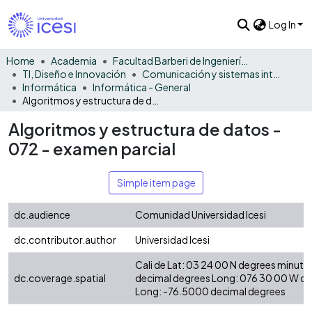
Log In
Home
Academia
Facultad Barberi de Ingeniería, Diseño y Ciencias Aplicadas
TI, Diseño e Innovación
Comunicación y sistemas inteligentes
Informática
Informática - General
Algoritmos y estructura de datos - 072 - examen parcial
Algoritmos y estructura de datos -
072 - examen parcial
Simple item page
dc.audience
Comunidad Universidad Icesi
dc.contributor.author
Universidad Icesi
Cali de Lat: 03 24 00 N degrees minute
dc.coverage.spatial
decimal degrees Long: 076 30 00 W d
Long: -76.5000 decimal degrees