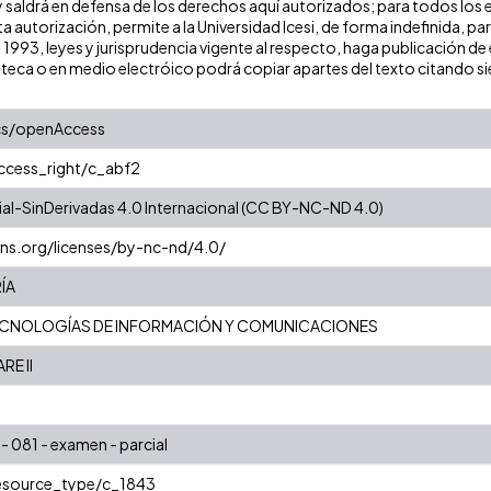
y saldrá en defensa de los derechos aquí autorizados; para todos los 
a autorización, permite a la Universidad Icesi, de forma indefinida, pa
e 1993, leyes y jurisprudencia vigente al respecto, haga publicación 
oteca o en medio electróico podrá copiar apartes del texto citando siem
cs/openAccess
access_right/c_abf2
l-SinDerivadas 4.0 Internacional (CC BY-NC-ND 4.0)
ns.org/licenses/by-nc-nd/4.0/
ÍA
CNOLOGÍAS DE INFORMACIÓN Y COMUNICACIONES
RE II
I- 081 - examen - parcial
resource_type/c_1843