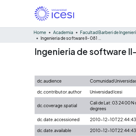
Home
Academia
Ingenieria de software II- 081 - examen - parcial
Ingenieria de software II
dc.audience
Comunidad Universidad
dc.contributor.author
Universidad Icesi
Cali de Lat: 03 24 00 
dc.coverage.spatial
degrees
dc.date.accessioned
2010-12-10T22:44:4
dc.date.available
2010-12-10T22:44:4