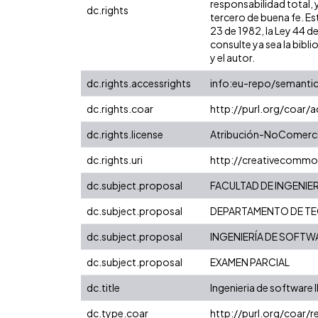
responsabilidad total, 
dc.rights
tercero de buena fe. Est
23 de 1982, la Ley 44 d
consulte ya sea la bibli
y el autor.
dc.rights.accessrights
info:eu-repo/semanti
dc.rights.coar
http://purl.org/coar/
dc.rights.license
Atribución-NoComercia
dc.rights.uri
http://creativecommo
dc.subject.proposal
FACULTAD DE INGENIER
dc.subject.proposal
DEPARTAMENTO DE TE
dc.subject.proposal
INGENIERÍA DE SOFTWA
dc.subject.proposal
EXAMEN PARCIAL
dc.title
Ingenieria de software I
dc.type.coar
http://purl.org/coar/