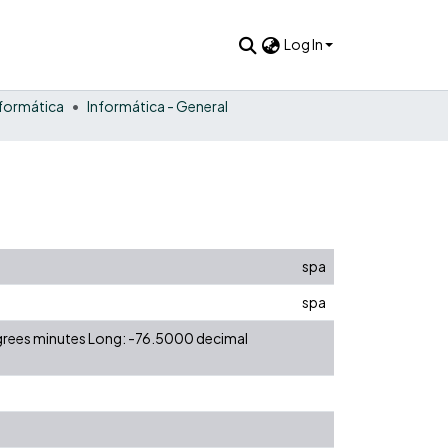
Log In
nformática
Informática - General
spa
spa
egrees minutes Long: -76.5000 decimal