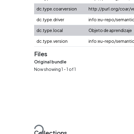
dc.type.coarversion
http://purl.org/coar
dc.type.driver
info:eu-repo/semanti
dc.type.local
Objeto de aprendizaje
dc.type.version
info:eu-repo/semantic
Files
Original bundle
Now showing
1 - 1 of 1
Loading...
Collections