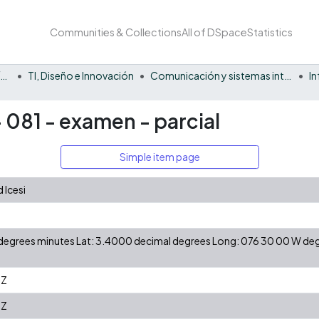
Communities & Collections
All of DSpace
Statistics
Facultad Barberi de Ingeniería, Diseño y Ciencias Aplicadas
TI, Diseño e Innovación
Comunicación y sistemas inteligentes
I
- 081 - examen - parcial
Simple item page
 Icesi
N degrees minutes Lat: 3.4000 decimal degrees Long: 076 30 00 W d
3Z
3Z