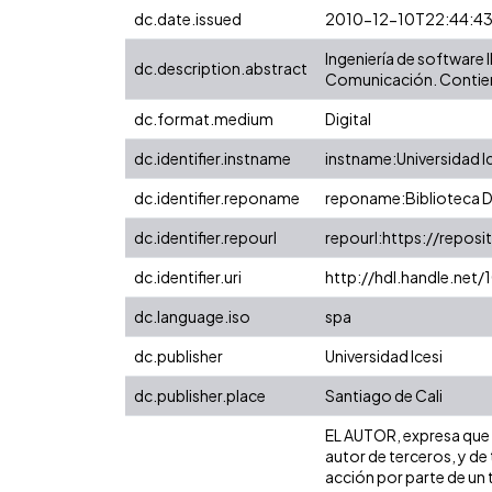
dc.date.issued
2010-12-10T22:44:4
Ingeniería de software 
dc.description.abstract
Comunicación. Contie
dc.format.medium
Digital
dc.identifier.instname
instname:Universidad I
dc.identifier.reponame
reponame:Biblioteca Di
dc.identifier.repourl
repourl:https://reposit
dc.identifier.uri
http://hdl.handle.net
dc.language.iso
spa
dc.publisher
Universidad Icesi
dc.publisher.place
Santiago de Cali
EL AUTOR, expresa que l
autor de terceros, y de 
acción por parte de un t