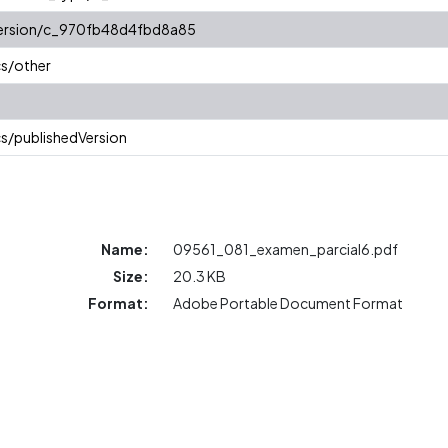
/version/c_970fb48d4fbd8a85
cs/other
s/publishedVersion
Name:
09561_081_examen_parcial6.pdf
Size:
20.3 KB
Format:
Adobe Portable Document Format