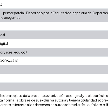
3Z
II – primer parcial. Elaborado por la Facultad de Ingeniería del Depa
ne preguntas.
cesi
gital
ory.icesi.edu.co/
/10906/4710
a obra objeto de la presente autorización es original y la elaboró sin
tal forma, la obra es de su exclusiva autoría y tiene la titularidad so
ercero referente a los derechos de autor sobre el artículo, folleto o l