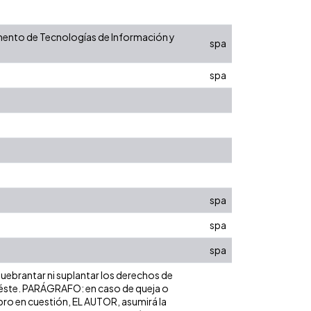
rtamento de Tecnologías de Información y
spa
spa
spa
spa
spa
 quebrantar ni suplantar los derechos de
bre éste. PARÁGRAFO: en caso de queja o
ibro en cuestión, EL AUTOR, asumirá la