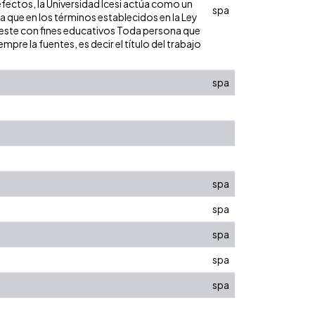
efectos, la Universidad Icesi actúa como un
spa
ra que en los términos establecidos en la Ley
de este con fines educativos Toda persona que
pre la fuentes, es decir el título del trabajo
spa
spa
spa
spa
spa
spa