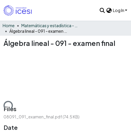
Log In
Home
Matemáticas y estadística - General
Álgebra lineal - 091 - examen final
Álgebra lineal - 091 - examen final
ding...
Files
08091_091_examen_final.pdf
(74.5 KB)
Date