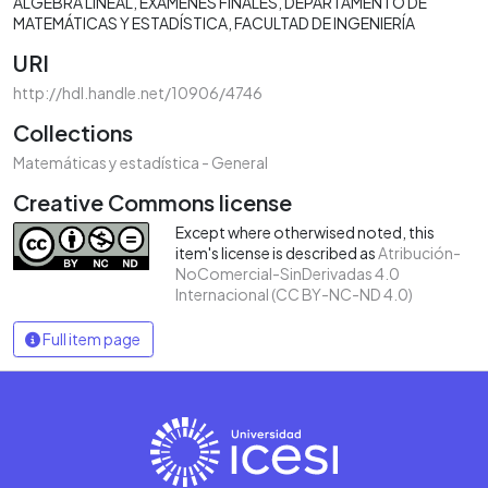
ÁLGEBRA LINEAL
EXÁMENES FINALES
DEPARTAMENTO DE
MATEMÁTICAS Y ESTADÍSTICA
FACULTAD DE INGENIERÍA
URI
http://hdl.handle.net/10906/4746
Collections
Matemáticas y estadística - General
Creative Commons license
Except where otherwised noted, this
item's license is described as
Atribución-
NoComercial-SinDerivadas 4.0
Internacional (CC BY-NC-ND 4.0)
Full item page